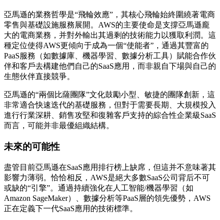
亞馬遜的業務哲學是“飛輪效應”，其核心飛輪始終圍繞著電商
零售與基礎設施服務展開。AWS的主要使命是支撐亞馬遜龐
大的電商業務，并對外輸出其過剩的技術能力以獲取利潤。這
種定位使得AWS更傾向于成為一個“使能者”，通過其豐富的
PaaS服務（如數據庫、機器學習、數據分析工具）賦能合作伙
伴和客戶去構建他們自己的SaaS應用，而非親自下場與自己的
生態伙伴直接競爭。
亞馬遜的“兩個比薩團隊”文化鼓勵小型、敏捷的團隊創新，這
非常適合快速迭代的基礎服務，但對于需要長期、大規模投入
進行行業深耕、銷售攻堅和復雜客戶支持的綜合性企業級SaaS
而言，可能并非最優組織結構。
未來的可能性
盡管目前亞馬遜在SaaS應用排行榜上缺席，但這并不意味著其
影響力薄弱。恰恰相反，AWS是絕大多數SaaS公司背后不可
或缺的“引擎”。通過持續強化在人工智能/機器學習（如
Amazon SageMaker）、數據分析等PaaS層的領先優勢，AWS
正在定義下一代SaaS應用的技術標準。