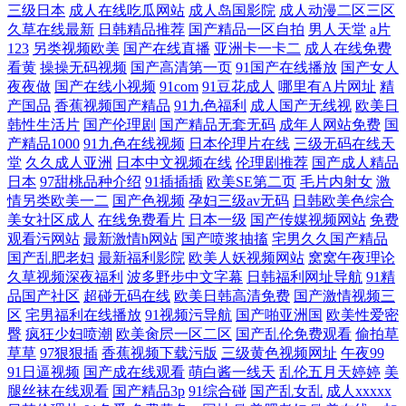
三级日本
成人在线吃瓜网站
成人岛国影院
成人动漫二区三区
久草在线最新
日韩精品推荐
国产精品一区自拍
男人天堂
a片
123
另类视频欧美
国产在线直播
亚洲卡一卡二
成人在线免费
看黄
操操无码视频
国产高清第一页
91国产在线播放
国产女人
夜夜做
国产在线小视频
91com
91豆花成人
哪里有A片网址
精
产国品
香蕉视频国产精品
91九色福利
成人国产无线视
欧美日
韩性生活片
国产伦理剧
国产精品无套无码
成年人网站免费
国
产精品1000
91九色在线视频
日本伦理片在线
三级无码在线天
堂
久久成人亚洲
日本中文视频在线
伦理剧推荐
国产成人精品
日本
97甜桃品种介绍
91插插插
欧美SE第二页
毛片内射女
激
情另类欧美一二
国产色视频
孕妇三级av无码
日韩欧美色综合
美女社区成人
在线免费看片
日本一级
国产传媒视频网站
免费
观看污网站
最新激情h网站
国产喷浆抽搐
宅男久久国产精品
国产乱肥老妇
最新福利影院
欧美人妖视频网站
窝窝午夜理论
久草视频深夜福利
波多野步中文字幕
日韩福利网址导航
91精
品国产社区
超碰无码在线
欧美日韩高清免费
国产激情视频三
区
宅男福利在线播放
91视频污导航
国产啪亚洲国
欧美性爱密
臀
疯狂少妇喷潮
欧美肏屄一区二区
国产乱伦免费观看
偷拍草
草草
97狠狠插
香蕉视频下载污版
三级黄色视频网址
午夜99
91日逼视频
国产成在线观看
萌白酱一线天
乱伦五月天婷婷
美
腿丝袜在线观看
国产精品3p
91综合碰
国产乱女乱
成人xxxxx