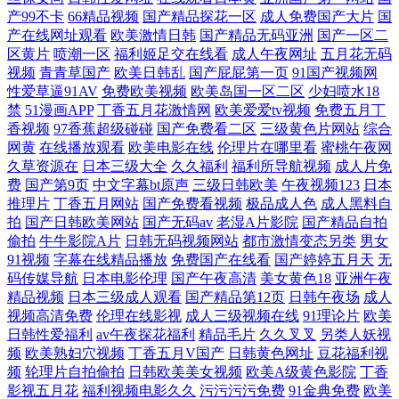
产99不卡
66精品视频
国产精品探花一区
成人免费国产大片
国
产在线网址观看
欧美激情日韩
国产精品无码亚洲
国产一区二
入口
区黄片
喷潮一区
福利姬足交在线看
成人午夜网址
五月花无码
视频
青青草国产
欧美日韩乱
国产屁屁第一页
91国产视频网
性爱草逼91AV
免费欧美视频
欧美岛国一区二区
少妇喷水18
禁
51漫画APP
丁香五月花激情网
欧美爱爱tv视频
免费五月丁
香视频
97香蕉超级碰碰
国产免费看二区
三级黄色片网站
综合
网黄
在线播放观看
欧美电影在线
伦理片在哪里看
蜜桃午夜网
久草资源在
日本三级大全
久久福利
福利所导航视频
成人片免
费
国产第9页
中文字幕bt原声
三级日韩欧美
午夜视频123
日本
推理片
丁香五月网站
国产免费看视频
极品成人色
成人黑料自
拍
国产日韩欧美网站
国产无码av
老湿A片影院
国产精品自拍
偷拍
牛牛影院A片
日韩无码视频网站
都市激情变态另类
男女
91视频
字幕在线精品播放
免费国产在线看
国产婷婷五月天
无
码传媒导航
日本电影伦理
国产午夜高清
美女黄色18
亚洲午夜
精品视频
日本三级成人观看
国产精品第12页
日韩午夜场
成人
视频高清免费
伦理在线影视
成人三级视频在线
91理论片
欧美
日韩性爱福利
av午夜探花福利
精品毛片
久久叉叉
另类人妖视
频
欧美熟妇穴视频
丁香五月V国产
日韩黄色网址
豆花福利视
频
轮理片自拍偷拍
日韩欧美美女视频
欧美A级黄色影院
丁香
影视五月花
福利视频电影久久
污污污污免费
91金典免费
欧美