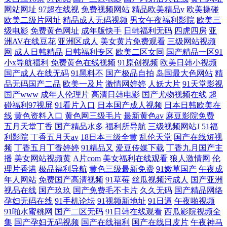
网站网址
97超在线视
免费视频网站
精品欧美精品v
欧美操碰
欧美二级片网址
精品成人无码视频
男女午夜福利影院
欧美三
级电影
免费黄色网址
成年版快手
日韩福利无码
四虎四房
亚
洲AV在线豆花
亚洲区成人
美女黄片免费观看
三级网站视频
网
成人日韩精品
日韩福利专区
欧美二区女同
国产精品一区91
小x导航福利
免费黄色在线视频
91原创视频
欧美日韩小视频
国产成人在线无码
91黑料不
国产极品自拍
岛国最大色网站
精
品无码国产二品
欧美一及片
激情网婷婷
人妖大片
91天堂影视
国产www
成年人伦理片
高清日韩电影
国产尤物视频在线
超
碰福利97视屏
91看片入口
日本国产成人视频
日本日韩欧美在
线
黄色资料入口
黄色网三级毛片
最新黄色av
麻豆影院免费
五月天堂丁香
国产精品水多
福利所导航
三级视频网站J
51福
利影院
丁香五月天av
18日本三级全黄
乱伦天堂
国产在线短视
频
丁香五月丁香婷婷
91精品又
爱豆传媒下载
丁香九月国产主
播
美女网站视频黄
A片com
美女福利在线观看
狼人激情网
伦
理片香港
极品福利导航
黄色三级最新免费
91嫩草国产
午夜成
年人网站
免费国产高清视频
91草莓
丝瓜视频污成人
国产亚洲
视品在线
国产玖玖
国产免费毛不卡片
久久无码
国产精品网络
孕妇无码在线
91手机论坛
91视频新地址
91日逼
午夜啪视频
91啪水蜜桃网
国产二区无码
91日韩在线观看
西瓜影院视频全
集
国产孕妇无码视频
国产在线福利
国产在线日皮片
午夜神马