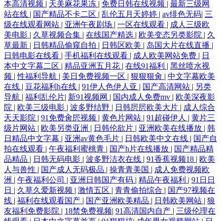
本高清视频
|
天美麻花果冻
|
免费日韩在线视频
|
最新三级网
站在线
|
国产精品不卡二区
|
乱伦五月天婷婷
|
av绯色无码
|
三
级在线观看网站
|
亚洲午夜剧场
|
一区在线观看
|
成人三级欧
美电影
|
久草视频合集
|
在线国产精选
|
欧美变态另类影院
|
久
草最新
|
日韩精品偷窥自拍
|
日韩区欧美
|
岛国大片在线直播
|
日韩电影在线看
|
手机福利在线观看
|
成人欧美网站免费
|
日
本中文字幕二区
|
精品亚洲五月花
|
在线91福利
|
黑丝喷水视
频
|
性福利导航
|
美日免费视频一区
|
狠狠狠肏
|
中文字幕欧美
在线
|
豆花福利h在线
|
91伊人色伊人亚
|
国产高清网站
|
另类
导航
|
福利乱伦片
|
新91视频网
|
国内成人免费mv
|
欧美深夜影
院
|
欧美三级电影
|
波多野结野
|
日韩屄屄欧美大片
|
成人综合
天天影院
|
91免费肏屄视频
|
黄色片网站
|
91超碰伊人
|
黄片三
级片网站
|
欧美另类亚洲
|
日韩伦欲片
|
亚洲欧美在线播放
|
韩
日精品中文字幕
|
亚洲av黄色毛片
|
日韩欧美中文在线
|
国产自
拍在线观看
|
午夜福利蜜桃青
|
国产h片在线播放
|
国产精品精
品精品
|
日韩无码电影
|
波多野洁衣在线
|
91香蕉视频18
|
欧美
人与兽性
|
国产成人无码极品
|
操青青美国
|
成人免费视频欧
洲
|
午夜福利公司
|
亚洲日韩国产有码
|
精品午夜福利
|
91日日
日
|
久草久爱新视频
|
激情五区
|
青青偷拍综合
|
国产97视频在
线
|
福利在线观看国产
|
国产亚洲欧美精品
|
日韩欧美网站
|
狼
友福利免费影院
|
18禁免费视频
|
91高清国内自产
|
三级伦理在