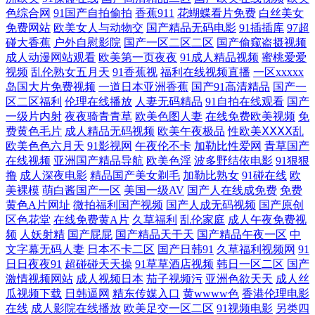
色综合网
91国产自拍偷拍
香蕉911
花蝴蝶看片免费
白丝美女
观看 变态另类首页在线 超碰97青青草 超碰97色色 成人777 成人超碰 草草
免费网站
欧美女人与动物交
国产精品无码电影
91插插库
97超
碰大香蕉
户外自慰影院
国产一区二区二区
国产偷窥盗摄视频
成人动漫网站观看
欧美第一页夜夜
91成人精品视频
蜜桃爱爱
影院韩国 WWW欧美性生活 成人av伊人 超碰人家爱 白虎91 AV无码高清大
视频
乱伦熟女五月天
91香蕉视
福利在线视频直播
一区xxxxx
岛国大片免费视频
一道日本亚洲香蕉
国产91高清精品
国产一
片 99热网 91孕妇在线观看 91大神成人电影 jk白丝被射 97超碰在线网站 91
区二区福利
伦理在线播放
人妻无码精品
91自拍在线观看
国产
一级片内射
夜夜骑青青草
欧美色图人妻
在线免费欧美视频
免
另类色图 91巨炮免费福利 在线天堂资源亚洲 中文AⅤ在线 在线AV视频网
费黄色毛片
成人精品无码视频
欧美午夜极品
性欧美ⅩⅩⅩⅩ乱
欧美色色六月天
91影视网
午夜伦不卡
加勒比性爱网
青草国产
在线视频
亚洲国产精品导航
欧美色淫
波多野结依电影
91狠狠
站 伊人成人影片 午夜黄色精选 无码流出苍井空 三级性爱网 日韩精品影视
撸
成人深夜电影
精品国产美女剃毛
加勒比熟女
91碰在线
欧
美裸模
萌白酱国产一区
美国一级AV
国产人在线成免费
免费
日本操逼逼 欧美日韩视频 欧美成人超碰不卡 欧美国产视频 美女福利导航
黄色A片网址
微拍福利国产视频
国产人成无码视频
国产原创
区色花堂
在线免费黄A片
久草福利
乱伦家庭
成人午夜免费视
韩国AⅤ中文字幕 九一视频操逼网站 九一导航 午夜黄色影院 婷婷色播网
频
人妖射精
国产屁屁
国产精品天干天
国产精品午夜一区
中
文字幕无码人妻
日本不卡二区
国产日韩91
久草福利视频网
91
日日夜夜91
超碰碰天天操
91草草酒店视频
韩日一区二区
国产
站 三级东京热 午夜欧美性爱 偷拍偷窥婷婷视频 亚洲韩国无码 亚洲天堂午
激情视频网站
成人视频日本
茄子视频污
亚洲色欲天天
成人丝
瓜视频下载
日韩逼网
精东传媒入口
黄wwww色
香港伦理电影
夜剧场 亚洲一区伪娘射精 亚洲情色图网站 肏屄视频福利 不卡三级片 久久
在线
成人影院在线播放
欧美足交一区二区
91视频电影
另类四