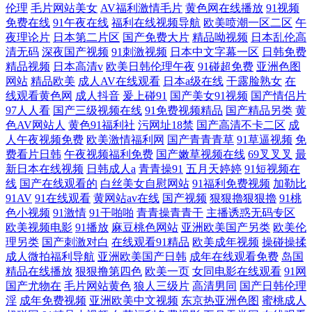
伦理
毛片网站美女
AV福利激情毛片
黄色网在线播放
91视频
免费在线
91午夜在线
福利在线视频导航
欧美喷潮一区二区
午
夜理论片
日本第二片区
国产免费大片
精品呦视频
日本乱伦高
清无码
深夜国产视频
91刺激视频
日本中文字幕一区
日韩免费
精品视频
日本高清v
欧美日韩伦理午夜
91碰超免费
亚洲色图
网站
精品欧美
成人AV在线观看
日本a级在线
干露脸熟女
在
线观看黄色网
成人抖音
爰上碰91
国产美女91视频
国产情侣片
97人人看
国产三级视频在线
91免费视频精品
国产精品另类
黄
色AV网站人
黄色91福利社
污网址18禁
国产高清不卡二区
成
人午夜视频免费
欧美激情福利网
国产青青青草
91草逼视频
免
费看片日韩
午夜视频福利免费
国产嫩草视频在线
69叉叉叉
最
新日本在线视频
日韩成人a
青青操91
五月天婷婷
91短视频在
线
国产在线观看的
白丝美女自慰网站
91福利免费视频
加勒比
91AV
91在线观看
黄网站av在线
国产视频
狠狠擼狠狠擼
91桃
色小视频
91激情
91干啪啪
青青操青青干
主播诱惑无码专区
欧美视频电影
91播放
麻豆桃色网站
亚洲欧美国产另类
欧美伦
理另类
国产刺激对白
在线观看91精品
欧美成年视频
操碰操揉
成人微拍福利导航
亚洲欧美国产日韩
成年在线观看免费
岛国
精品在线播放
狠狠撸第四色
欧美一页
女同电影在线观看
91网
国产尤物在
毛片网站黄色
狼人三级片
高清男同
国产日韩伦理
淫
成年免费视频
亚洲欧美中文视频
东京热亚洲色图
蜜桃成人