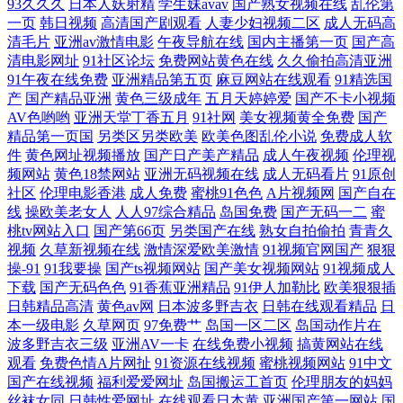
93久久久
日本人妖射精
学生妹avav
国产熟女视频在线
乱伦第
一页
韩日视频
高清国产剧观看
人妻少妇视频二区
成人无码高
情 人人妻人人操人人 网站91视频 一级性愛tV 91制片在线观看 爱豆AV在
清毛片
亚洲av激情电影
午夜导航在线
国内主播第一页
国产高
清电影网址
91社区论坛
免费网站黄色在线
久久偷拍高清亚洲
91午夜在线免费
亚洲精品第五页
麻豆网站在线观看
91精选国
线播放 大香蕉超碰免费在 国产精品日日摸 激情黄色av 精品人工一区二区
产
国产精品亚洲
黄色三级成年
五月天婷婷爱
国产不卡小视频
AV色哟哟
亚洲天堂丁香五月
91社网
美女视频黄全免费
国产
日本a级大片 激情综合网淫淫网 97福利社区活动 亚州三级在线网站 三级
精品第一页国
另类区另类欧美
欧美色图乱伦小说
免费成人软
件
黄色网址视频播放
国产日产美产精品
成人午夜视频
伦理视
国产日韩网址 久草社区在线观看 超碰在线人人 91情侣在线视频 亚洲色图
频网站
黄色18禁网站
亚洲无码视频在线
成人无码看片
91原创
社区
伦理电影香港
成人免费
蜜桃91色色
A片视频网
国产自在
线
操欧美老女人
人人97综合精品
岛国免费
国产无码一二
蜜
少妇熟女 日本少妇亚洲 欧美另类TS伪娘 av天堂bh 五月婷婷国产熟女 另类
桃tv网站入口
国产第66页
另类国产在线
熟女自拍偷拍
青青久
视频
久草新视频在线
激情深爱欧美激情
91视频官网国产
狠狠
视频专区 传媒91啪啪 亚洲无码先锋 97成人碰 国产盗拍色视频 麻豆爱豆果
操-91
91我要操
国产ts视频网站
国产美女视频网站
91视频成人
下载
国产无码色色
91香蕉亚洲精品
91伊人加勒比
欧美狠狠插
日韩精品高清
黄色av网
日本波多野吉衣
日韩在线观看精品
日
冻 青青肏屄 五月激情综合基地 伊香蕉大综 AV超碰久久香蕉 成人AV三级
本一级电影
久草网页
97免费艹
岛国一区二区
岛国动作片在
波多野吉衣三级
亚洲AV一卡
在线免费小视频
搞黄网站在线
传媒 精品久久综合五 美女视频不卡 亚洲成人一区 成人18精品网站 国产男
观看
免费色情A片网扯
91资源在线视频
蜜桃视频网站
91中文
国产在线视频
福利爱爱网址
岛国搬运工首页
伦理朋友的妈妈
女啪视频 久久国产精品久久 人妻H片 91n在线观看 99青青 成人九一观看
丝袜女同
日韩性爱网址
在线观看日本黄
亚洲国产第一网站
国