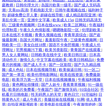
频精品在线
|
免费国产剧推荐
|
精品国产自左线拍
|
波多野家
庭教师
|
日韩伦理大片
|
岛国片欧美一级毛
|
国产成人无码高
潮
|
天美mv高清
|
手机电影天堂
|
日韩午夜视频在线
|
福利种子
包
|
超碰免费公开人妻
|
超碰在线导航
|
成人精品影院亚洲
|
欧
美乱伦第一页
|
亚洲中文字幕
|
欧美成人15p
|
日韩无码高清无
码
|
三级黄色视频网
|
日本在线www
|
欧美二区网站
|
午夜福利
伦理秋霞
|
午夜久久色情影视
|
嗯嗯噜影院一区
|
伦理剧欧美
|
日本在线不卡视频
|
青青久视频在线
|
青青草原综合
|
国产盗
撮最新网
|
岛国大片网址
|
羞羞影院午夜
|
三级黄色视频网
|
日
韩欧美一日
|
美女白丝18禁
|
国语不卡肏屄视频
|
午夜成人伦
理网址
|
宅男视频污下载
|
欧美另类影院
|
青青国产在线观看
|
男人女人黄网站
|
日韩欧美在线中文
|
欧美日韩日逼
|
日本高
清动作片
|
激情久久
|
中文字幕在线欧美
|
欧美日韩精品0
|
免费
看片的视频
|
国产成人不卡
|
国产一区影院
|
国产九九精品视
频
|
成人色站
|
日本在线视频导航
|
欧美操逼日韩
|
91一区二
|
国产第一草页
|
欧美伦理电影网站
|
欧美在线资源
|
免费最新
电影
|
欧美浮力第一天堂
|
日本在线视频播放
|
午夜福利视频
综合
|
黄色网址你懂得
|
国产人妖兮
|
香蕉青草视频
|
91一级在
线
|
欧美的片免费看
|
午夜国产
|
国产激情无码
|
91综合社区
|
手
机看片日韩电影
|
性无码男人的天堂
|
黄色日穴
|
91宅福利
|
日
韩黄色A片
|
成人午夜片
|
美腿丝袜在线视频
|
91网
|
依人青青
草
|
自拍亚洲影视欧美
|
欧美电影在线观看
|
午夜激情婷婷
|
国