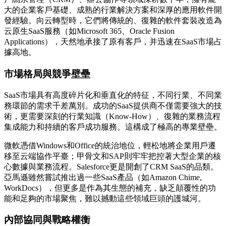
大的企業客戶基礎、成熟的行業解決方案和深厚的應用軟件開
發經驗。向云轉型時，它們將傳統的、復雜的軟件套裝改造為
云原生SaaS服務（如Microsoft 365、Oracle Fusion
Applications），天然地承接了原有客戶，并迅速在SaaS市場占
據高地。
市場格局與競爭壁壘
SaaS市場具有高度碎片化和垂直化的特征，不同行業、不同業
務環節的需求千差萬別。成功的SaaS提供商不僅需要強大的技
術，更需要深刻的行業知識（Know-How）、復雜的業務流程
集成能力和持續的客戶成功服務。這構成了極高的專業壁壘。
微軟憑借Windows和Office的統治地位，輕松地將企業用戶遷
移至云端協作平臺；甲骨文和SAP則牢牢把控著大型企業的核
心數據與業務流程。Salesforce更是開創了CRM SaaS的品類。
亞馬遜雖然嘗試推出過一些SaaS產品（如Amazon Chime,
WorkDocs），但更多是作為其生態的補充，缺乏顛覆性的功
能和足夠的市場聚焦，難以撼動這些領域巨頭的護城河。
內部協同與戰略權衡