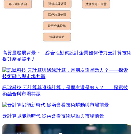
高質量發展背景下，綜合性勘察設計企業如何借力云計算技術
提升產品競爭力
訊琥科技 云計算與邊緣計算，是朋友還是敵人？——探索技
術融合與市場共贏
云計算賦能新時代 從兩會看技術驅動與市場前景