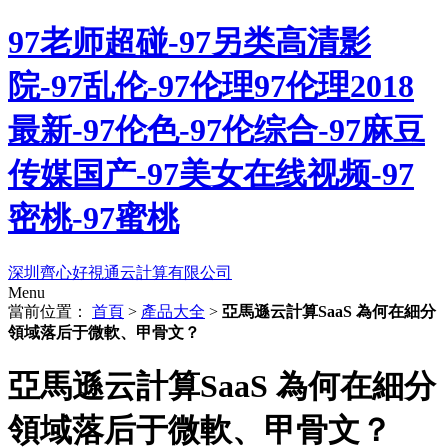
97老师超碰-97另类高清影
院-97乱伦-97伦理97伦理2018
最新-97伦色-97伦综合-97麻豆
传媒国产-97美女在线视频-97
密桃-97蜜桃
深圳齊心好視通云計算有限公司
Menu
當前位置：
首頁
>
產品大全
>
亞馬遜云計算SaaS 為何在細分
領域落后于微軟、甲骨文？
亞馬遜云計算SaaS 為何在細分
領域落后于微軟、甲骨文？