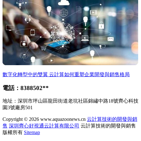
數字化轉型中的雙翼 云計算如何重塑企業開發與銷售格局
電話：8388502**
地址：深圳市坪山區龍田街道老坑社區錦繡中路18號齊心科技
園3號廠房501
Copyright © 2026
www.aquazoonews.cn
云計算技術的開發與銷
售
深圳齊心好視通云計算有限公司
云計算技術的開發與銷售
版權所有
Sitemap