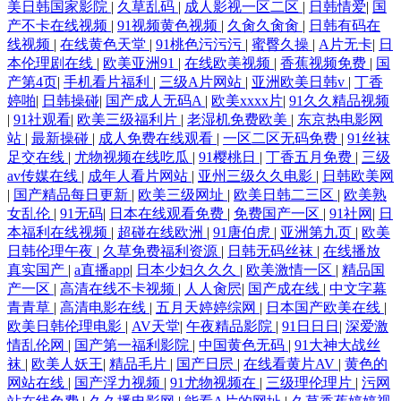
美日韩国家影院
|
久草乱码
|
成人影视一区二区
|
日韩情爱
|
国
产不卡在线视频
|
91视频黄色视频
|
久肏久肏肏
|
日韩有码在
线视频
|
在线黄色天堂
|
91桃色污污污
|
蜜臀久操
|
A片无卡
|
日
本伦理剧在线
|
欧美亚洲91
|
在线欧美视频
|
香蕉视频免费
|
国
产第4页
|
手机看片福利
|
三级A片网站
|
亚洲欧美日韩v
|
丁香
婷啪
|
日韩操碰
|
国产成人无码A
|
欧美xxxx片
|
91久久精品视频
|
91社观看
|
欧美三级福利片
|
老湿机免费欧美
|
东京热电影网
站
|
最新操碰
|
成人免费在线观看
|
一区二区无码免费
|
91丝袜
足交在线
|
尤物视频在线吃瓜
|
91樱桃日
|
丁香五月免费
|
三级
av传媒在线
|
成年人看片网站
|
亚州三级久久电影
|
日韩欧美网
|
国产精品每日更新
|
欧美三级网址
|
欧美日韩二三区
|
欧美熟
女乱伦
|
91无码
|
日本在线观看免费
|
免费国产一区
|
91社网
|
日
本福利在线视频
|
超碰在线欧洲
|
91唐伯虎
|
亚洲第九页
|
欧美
日韩伦理午夜
|
久草免费福利资源
|
日韩无码丝袜
|
在线播放
真实国产
|
a直播app
|
日本少妇久久久
|
欧美激情一区
|
精品国
产一区
|
高清在线不卡视频
|
人人肏屄
|
国产成在线
|
中文字幕
青青草
|
高清电影在线
|
五月天婷婷综网
|
日本国产欧美在线
|
欧美日韩伦理电影
|
AV天堂
|
午夜精品影院
|
91日日日
|
深爱激
情乱伦网
|
国产第一福利影院
|
中国黄色无码
|
91大神大战丝
袜
|
欧美人妖王
|
精品毛片
|
国产日屄
|
在线看黄片AV
|
黄色的
网站在线
|
国产浮力视频
|
91尤物视频在
|
三级理伦理片
|
污网