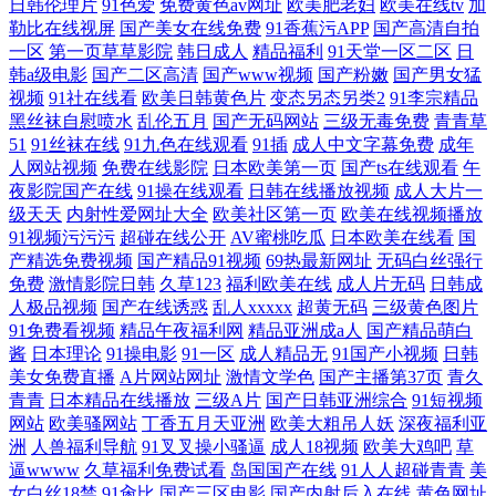
日韩伦理片
91色爱
免费黄色av网址
欧美肥老妇
欧美在线tv
加
勒比在线视屏
国产美女在线免费
91香蕉污APP
国产高清自拍
一区
第一页草草影院
韩日成人
精品福利
91天堂一区二区
日
韩a级电影
国产二区高清
国产www视频
国产粉嫩
国产男女猛
视频
91社在线看
欧美日韩黄色片
变态另态另类2
91李宗精品
黑丝袜自慰喷水
乱伦五月
国产无码网站
三级无毒免费
青青草
51
91丝袜在线
91九色在线观看
91插
成人中文字幕免费
成年
人网站视频
免费在线影院
日本欧美第一页
国产ts在线观看
午
夜影院国产在线
91操在线观看
日韩在线播放视频
成人大片一
级天天
内射性爱网址大全
欧美社区第一页
欧美在线视频播放
91视频污污污
超碰在线公开
AV蜜桃吃瓜
日本欧美在线看
国
产精选免费视频
国产精品91视频
69热最新网址
无码白丝强行
免费
激情影院日韩
久草123
福利欧美在线
成人片无码
日韩成
人极品视频
国产在线诱惑
乱人xxxxx
超黄无码
三级黄色图片
91免费看视频
精品午夜福利网
精品亚洲成a人
国产精品萌白
酱
日本理论
91操电影
91一区
成人精品无
91国产小视频
日韩
美女免费直播
A片网站网址
激情文学色
国产主播第37页
青久
青青
日本精品在线播放
三级A片
国产日韩亚洲综合
91短视频
网站
欧美骚网站
丁香五月天亚洲
欧美大粗吊人妖
深夜福利亚
洲
人兽福利导航
91叉叉操小骚逼
成人18视频
欧美大鸡吧
草
逼wwww
久草福利免费试看
岛国国产在线
91人人超碰青青
美
女白丝18禁
91肏比
国产三区电影
国产内射后入在线
黄色网址