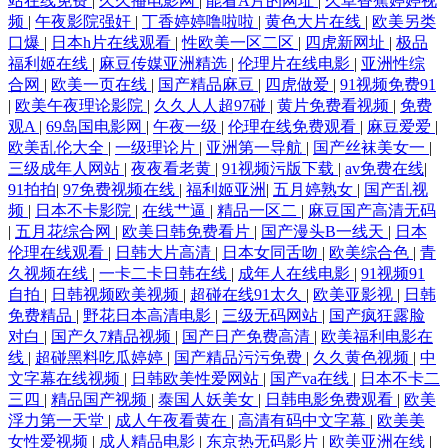
站在线免费
|
久久播电影网
|
能看A片的网址
|
久草香蕉婷婷视
频
|
午夜影院强奸
|
丁香婷婷噜啦啦
|
黄色大片在线
|
欧美另类
口爆
|
日本h片在线观看
|
性欧美一区二区
|
四虎新网址
|
极品
福利姬在线
|
麻豆传媒亚洲精选
|
伦理片在线电影
|
亚洲性综
合网
|
欧美一页在线
|
国产精品麻豆
|
四虎做爱
|
91视频免费91
|
欧美午夜理论影院
|
久久人人超97碰
|
黄片免费看视频
|
免费
观A
|
69岛国电影网
|
午夜一级
|
伦理在线免费观看
|
麻豆爱爱
|
欧美乱伦大全
|
一级理论片
|
亚洲第一导航
|
国产丝袜美女一
|
三级成年人网站
|
夜夜看老黄
|
91视频污版下载
|
av免费在线
|
91拍拍
|
97免费视频在线
|
福利姬亚洲
|
五月婷熟女
|
国产乱视
频
|
日本不卡影院
|
在线艹逼
|
精品一区二
|
麻豆国产高清无码
|
五月花综合网
|
欧美日韩免费看片
|
国产漫头B一线天
|
日本
伦理在线观看
|
日韩大片高清
|
日本女同舌吻
|
欧美综合色
|
青
久视频在线
|
一卡二卡日韩在线
|
成年人在线电影
|
91视频91
自拍
|
日韩视频欧美视频
|
超碰在线91太久
|
欧美亚影视
|
日韩
免费精品
|
野花日本高清电影
|
三级无码网站
|
国产疯狂露脸
对白
|
国产久7精品视频
|
国产日产免费高清
|
欧美福利电影在
线
|
超碰黑料吃瓜婷婷
|
国产精品污污免费
|
久久黄色视频
|
中
文字幕在线视频
|
日韩欧美性爱网站
|
国产va在线
|
日本不卡二
三四
|
精品国产视频
|
泰国人妖美女
|
日韩电影免费观看
|
欧美
浮力第一天堂
|
成人午夜看黄在
|
高清有码中文字幕
|
欧美美
女性爱视频
|
成人精品电影
|
东京热无码影片
|
欧美亚洲在线
|