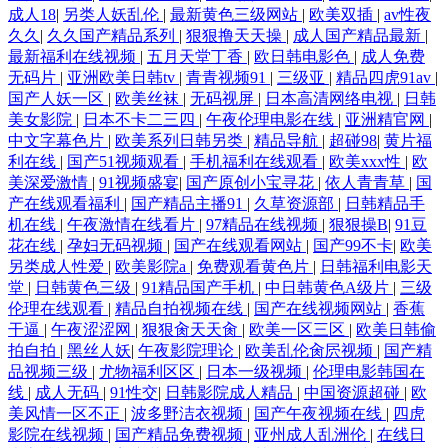
成人18
|
另类人妖乱伦
|
最新黄色三级网站
|
欧美双插
|
av性夜
久久
|
久久国产精品系列
|
狠狠撸天天操
|
成人国产精品最新
|
最新福利在线视频
|
五月天堂丁香
|
欧日韩电影色
|
成人免费
无码片
|
亚洲欧美日韩tv
|
青青视频91
|
三级亚
|
精品四虎91av
|
国产人妖一区
|
欧美丝袜
|
无码视屏
|
日本高清网络电视
|
日韩
美女影院
|
日本不卡二三四
|
午夜伦理电影在线
|
亚洲精官网
|
中文字幕色片
|
欧美系列日韩另类
|
精品导航
|
超碰98
|
黄片福
利在线
|
国产51视频观看
|
手机福利在线观看
|
欧美xxx性
|
欧
美深爱激情
|
91视频盛宴
|
国产原创小宝寻花
|
依人青青草
|
国
产在线观看福利
|
国产精品主播91
|
久草资源部
|
日韩精品手
机在线
|
午夜激情在线看片
|
97精品在线视频
|
狠狠操B
|
91豆
花在线
|
孕妇无码视频
|
国产在线观看网站
|
国产99不卡
|
欧美
另类成人性爱
|
欧美影院a
|
免费观看黄色片
|
日韩福利电影天
堂
|
日韩黄色三级
|
91精品国产手机
|
中日韩黄色A级片
|
三级
伦理在线观看
|
精品自拍视频在线
|
国产在线视频网站
|
香蕉
干逼
|
午夜涩涩网
|
狠狠肏天天肏
|
欧美一区三区
|
欧美日韩偷
拍自拍
|
黑丝人妖
|
午夜影院理论
|
欧美乱伦肏屄视频
|
国产精
品视频三级
|
尤物福利区区
|
日本一级视频
|
伦理电影韩国在
线
|
成人无码
|
91性交
|
日韩影院成人精品
|
中国资源超碰
|
欧
美风情一区不正
|
波多野洁衣视频
|
国产午夜视频在线
|
四虎
影院在线视频
|
国产精品免费视频
|
亚州成人乱洲伦
|
在线日