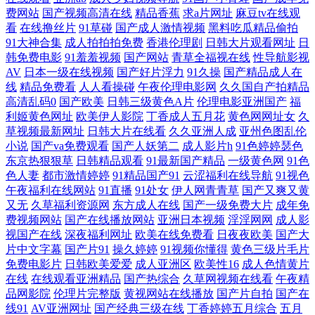
费网站
国产视频高清在线
精品香蕉
求a片网址
麻豆tv在线观
五区 亚洲性爱精品 91黄视屏 91午夜剧场 ts手淫 操逼电影导航免费 超碰人
看
在线撸丝片
91草碰
国产成人激情视频
黑料吃瓜精品偷拍
91大神合集
成人拍拍拍免费
香港伦理剧
日韩大片观看网址
日
韩免费电影
91羞羞视频
国产网站
青草全福视在线
性导航影视
人做爱 成人片伊人 成人影在线观看 丁香五月网站 丁香五月花影院 福利
AV
日本一级在线视频
国产好片浮力
91久操
国产精品成人在
线
精品免费看
人人看操碰
午夜伦理电影网
久久国自产拍精品
APP导航 黄色链接 久久精品一区 美国三级毛片 蜜桃视频在线播放 男同看
高清乱码0
国产欧美
日韩三级黄色A片
伦理电影亚洲国产
福
利姬黄色网址
欧美伊人影院
丁香成人五月花
黄色网网址女
久
草视频最新网址
日韩大片在线看
久久亚洲人成
亚州色图乱伦
片站 欧美性爱网页 人人摸人人干人人 日韩H网 日韩三级有码 伊人影视久
小说
国产va免费观看
国产人妖第二
成人影片h
91色婷婷瑟色
东京热狠狠草
日韩精品观看
91最新国产精品
一级黄色网
91色
久 91公司制作传媒 91色影院 97福利社视频 99福利精品 www老司机 超碰
色人妻
都市激情婷婷
91精品国产91
云涩福利在线导航
91视色
午夜福利在线网站
91直播
91处女
伊人网青青草
国产又爽又黄
久热 国产浮力影院限制 国产青草网 黑丝国产在线 蜜桃91亚洲精选 欧美婷
又无
久草福利资源网
东方成人在线
国产一级免费大片
成年免
费视频网站
国产在线播放网站
亚洲日本视频
淫淫网网
成人影
视国产在线
深夜福利网址
欧美在线免费看
日夜夜欧美
国产大
婷综合 欧洲精品免费视频 日韩AV福利片 日韩素人在线一区 少妇超碰在线
片中文字幕
国产片91
操久婷婷
91视频你懂得
黄色三级片毛片
免费电影片
日韩欧美爱爱
成人亚洲区
欧美性16
成人色情黄片
播放 午夜老司机视频网 伊人成人影片 91网红在线视频 wwwA片 超碰碰碰
在线
在线观看亚洲精品
国产热综合
久草网视频在线看
午夜精
品网影院
伦理片完整版
黄视网站在线播放
国产片自拍
国产在
97操逼 福利第一导航视频 国产精品sm 国产在线理论片a 狠狠撸2016 精品
线91
AV亚洲网址
国产经典三级在线
丁香婷婷五月综合
五月