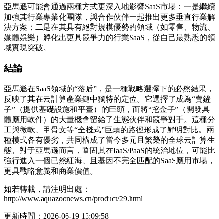
亞馬遜可能會通過兩種方式更深入地影響SaaS市場：一是繼續
加強其行業專業化團隊，與合作伙伴一起推出更多垂直行業解
決方案；二是在其具有絕對規模優勢的領域（如零售、物流、
媒體娛樂）孵化出更具競爭力的行業SaaS，從自己最熟悉的領
域實現突破。
結論
亞馬遜在SaaS領域的“落后”，是一種戰略選擇下的必然結果，
反映了其在云計算產業鏈中獨特的定位。它選擇了成為“賣鏟
子”（提供基礎設施和平臺）的巨頭，而將“挖金子”（開發具
體應用軟件）的大量機會留給了生態伙伴和競爭對手。這種分
工與微軟、甲骨文等“全棧式”巨頭的路徑形成了鮮明對比。兩
種模式各有優劣，共同構成了當今多元且繁榮的全球云計算生
態。對于亞馬遜而言，鞏固其在IaaS/PaaS的統治地位，可能比
強行進入一個已然紅海、且基因不完全匹配的SaaS應用市場，
更具戰略意義和商業價值。
如若轉載，請注明出處：
http://www.aquazoonews.cn/product/29.html
更新時間：2026-06-19 13:09:58