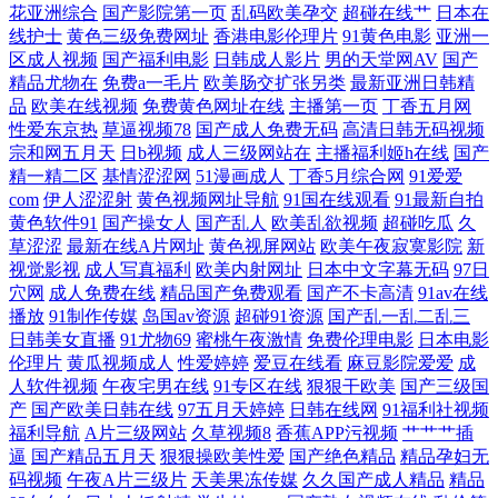
花亚洲综合
国产影院第一页
乱码欧美孕交
超碰在线艹
日本在
线护士
黄色三级免费网址
香港电影伦理片
91黄色电影
亚洲一
熟女一区二区 久久综合青青草 欧美卡不卡 人人妻人人摸 日日肏日肏 偷拍
区成人视频
国产福利电影
日韩成人影片
男的天堂网AV
国产
精品尤物在
免费a一毛片
欧美肠交扩张另类
最新亚洲日韩精
视频网址导航 亚洲第一夜 伊人大香蕉网 91黑料精品国产 91网站 99草草视
品
欧美在线视频
免费黄色网址在线
主播第一页
丁香五月网
性爱东京热
草逼视频78
国产成人免费无码
高清日韩无码视频
宗和网五月天
日b视频
成人三级网站在
主播福利姬h在线
国产
频 韩国操逼剧场 久久精品国产视频 欧美午夜群交 日本不卡1区 三级片手
精一精二区
基情涩涩网
51漫画成人
丁香5月综合网
91爱爱
com
伊人涩涩射
黄色视频网址导航
91国在线观看
91最新自拍
机版国产 无码午夜影院 性爱三级网 亚洲自拍小说网 超碰官网 丁香六月操
黄色软件91
国产操女人
国产乱人
欧美乱欲视频
超碰吃瓜
久
草涩涩
最新在线A片网址
黄色视屏网站
欧美午夜寂寞影院
新
国内av超碰 激情午夜综合 蜜桃影音 欧美色宗合 日本A∨中文字幕 丝袜足
视觉影视
成人写真福利
欧美内射网址
日本中文字幕无码
97日
穴网
成人免费在线
精品国产免费观看
国产不卡高清
91av在线
播放
91制作传媒
岛国av资源
超碰91资源
国产乱一乱二乱三
交影视 午夜成人导航 亚洲欧洲另类 最新A片网址 av高清在线观看 成人快
日韩美女直播
91尤物69
蜜桃午夜激情
免费伦理电影
日本电影
伦理片
黄瓜视频成人
性爱婷婷
爱豆在线看
麻豆影院爱爱
成
播视频 国产日韩欧美足交 黄色小网战 免费亚洲精品色片 欧美亚综合另类
人软件视频
午夜宅男在线
91专区在线
狠狠干欧美
国产三级国
产
国产欧美日韩在线
97五月天婷婷
日韩在线网
91福利社视频
福利导航
A片三级网站
久草视频8
香蕉APP污视频
艹艹艹插
日本无码影院 天美九一 伊人成年网 91网站在线观看 AV大香蕉伊人网 成
逼
国产精品五月天
狠狠操欧美性爱
国产绝色精品
精品孕妇无
码视频
午夜A片三级片
天美果冻传媒
久久国产成人精品
精品
人深夜导航 国产成人自拍网 黑人福利视频导航 久久国产电影 欧美另类激