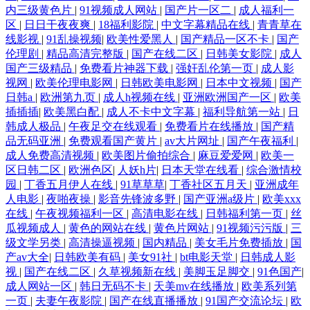
内三级黄色片
|
91视频成人网站
|
国产片一区二
|
成人福利一
区
|
日日干夜夜爽
|
18福利影院
|
中文字幕精品在线
|
青青草在
线影视
|
91乱操视频
|
欧美性爱黑人
|
国产精品一区不卡
|
国产
伦理剧
|
精品高清完整版
|
国产在线二区
|
日韩美女影院
|
成人
国产三级精品
|
免费看片神器下载
|
强奸乱伦第一页
|
成人影
视网
|
欧美伦理电影网
|
日韩欧美电影网
|
日本中文视频
|
国产
日韩a
|
欧洲第九页
|
成人h视频在线
|
亚洲欧洲国产一区
|
欧美
插插插
|
欧美黑白配
|
成人不卡中文字幕
|
福利导航第一站
|
日
韩成人极品
|
午夜足交在线观看
|
免费看片在线播放
|
国产精
品无码亚洲
|
免费观看国产黄片
|
av大片网址
|
国产午夜福利
|
成人免费高清视频
|
欧美图片偷拍综合
|
麻豆爱爱网
|
欧美一
区日韩二区
|
欧洲色区
|
人妖h片
|
日本天堂在线看
|
综合激情校
园
|
丁香五月伊人在线
|
91草草草
|
丁香社区五月天
|
亚洲成年
人电影
|
夜啪夜操
|
影音先锋波多野
|
国产亚洲a级片
|
欧美xxx
在线
|
午夜视频福利一区
|
高清电影在线
|
日韩福利第一页
|
丝
瓜视频成人
|
黄色的网站在线
|
黄色片网站
|
91视频污污版
|
三
级文学另类
|
高清操逼视频
|
国内精品
|
美女毛片免费插放
|
国
产av大全
|
日韩欧美有码
|
美女91社
|
bt电影天堂
|
日韩成人影
视
|
国产在线二区
|
久草视频新在线
|
美脚玉足脚交
|
91色国产
|
成人网站一区
|
韩日无码不卡
|
天美mv在线播放
|
欧美系列第
一页
|
夫妻午夜影院
|
国产在线直播播放
|
91国产交流论坛
|
欧