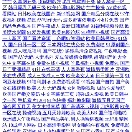
艹艹
久草网在线
18福利影院
老司机蜜桃在线
成人精品一区二
区
韩日爆乳无码三级
欧美伦理电影网站
艹艹操操
AV黄色观
AA片 超碰人人操人人操 国产超碰97 欧美做爱精品 欧美性咸美女 欧美色
看网站
日韩欧美在线国产
新91视频网
国产精品分类在线
97午
夜福利视频
岛国AV动作无码
波多野吉依电影
小h片免费
国产
图欧美 欧美肥B 青青草视频偷拍 青青草社区 欧美性爱综合网站 欧美日色
精品色色视屏
国产午夜成人
最新日韩精品
91福利视频导航
欧
美喷水影院
91爱爱视频
欧美色图论坛
91榴莲小视频
国产高清
一卡新区
国产看片资源
二色吧97资源站
欧美日韩另类0
91华
欧美性交A片 日本成人A片网 日本有码区 日本三级毛 日本片源午夜av 日
人
国产日韩一区二区
日本网站在线免费
免费潮喷
91原创国产
视频
成人吃瓜福利
国产在线9
操碰高清免费视频
午夜电影全
韩欧美自拍 日韩区二区 日韩狼友网 日韩成人网免费 午夜性色福利社 91n
集
国产AV无码
人妻系列
爱豆传媒倩女幽魂
超清国产剧大全
91中文字幕在线
免费在线小视频
吃瓜福利小视频
免费91
国产
日产亚洲精品
91社在线高清
人人草香蕉
激情另类图片
亚洲欧
在线 91黑丝高跟骚 91看片网站 91国产熟女熟女 91精品孕妇系列 91在线
美在线观看
成人三级成人三级
欧美老女人bb
日日操第一页
91
网豆花视频
91福利剧场
免费影视观看
91视频国产自拍
国产美
porn 97人人舔 avtt五月婷婷 99热爱豆 AA3级片 国产精品毛片 国产综合三
女在线视频
欧美又大
无码四虎
女同激吻视频
极品性爱导航
欧美国产拳交喷奶
中文字幕第三页
超碰成人影视
欧美日韩中
级 激情播播五月av 激情五月社区 精品久久丁香五月 九一成人秘网 久艹视
文一区
手机看片1204
91色快播
福利撸影院
激情五月天国产
综合网五月天
美女主播青草
国产高清不卡视频
四虎影视
欧美
一区在线
操碰视频
五月天婷婷欧美
欧美大BB
国产福利啪啪
屏 久草福利精品 老司机激情福利 日本毛片视频 日韩三级精品 日日爱影院
欧洲成人午夜精品
国产精品美乳
男人操蜜桃视频
无码射精网
站
18成年人网站
日本高清电影网
男女啪啪午夜视频
免费电影
日日夜夜青青草 网站91视频 午夜影院嗯啊嗯啊 性爱射精福利社 亚洲无码
在线观看
亚洲ab
成人少妇视频导航
91国产小青蛙
国产成年免