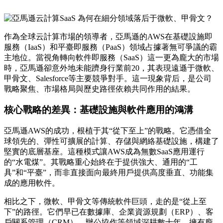
作為全球云計算市場的領導者，亞馬遜的AWS在基礎設施即
服務（IaaS）和平臺即服務（PaaS）領域占據著無可爭議的霸
主地位。當視角轉向軟件即服務（SaaS）這一更為龐大的市場
時，亞馬遜卻意外地未能躋身行業前20，其表現遠遜于微軟、
甲骨文、Salesforce等主要競爭對手。這一現象背后，是公司
戰略聚焦、市場格局與歷史路徑依賴共同作用的結果。
核心戰略的差異：基礎設施與軟件應用的鴻溝
亞馬遜AWS的成功，根植于其“從下至上”的戰略。它憑借全
球領先的、彈性可擴展的計算、存儲與網絡基礎設施，構建了
堅實的底層基座。這種模式讓AWS成為無數SaaS應用運行
的“水電煤”。其戰略重心始終在于提供強大、通用的“工
具”和“平臺”，而非直接面向最終用戶提供高度垂直、功能集
成的應用軟件。
相比之下，微軟、甲骨文等傳統軟件巨頭，走的是“從上至
下”的路徑。它們早已在數據庫、企業資源規劃（ERP）、客
戶關系管理（CRM）、辦公協作等領域深耕數十年，擁有龐