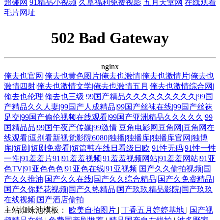
超碰网
91精品小视频
久草福利免费视影
五月天堂网
在线观看
毛片网址
502 Bad Gateway
nginx
俺去也官网|俺去也黄色图片|俺去也激情|俺去也激情片|俺去也
激情四射|俺去也激情文学|俺去也激情五月|俺去也激情综合网|
俺去也伦理|俺去也三级
99国产精品久久久久久久久久久|99国
产精品久久人妻|99国产人成精品|99国产丝袜在线|99国产丝袜
足交|99国产偷伦视频在线观看|99国产亚洲精品久久久久久|99
国精品品|99国午夜产传媒|99激情
豆角电影网豆角网|豆角网在
线观看|逗别看新视觉影院6080|独播|独播库|独播库官网|独博
库|短剧|短剧免费看|短篇韩在线日看级日欧
91性无码|91性一性
一性|91羞羞片91|91羞羞视频|91羞羞视频网站|91羞羞网站|91亚
色TV|91亚色色色|91亚色在线|91亚视频
国产久久偷拍视频|国
产久久推油|国产久久在线|国产久久综合精品|国产久免费精品|
国产久你野花视频|国产久热精品|国产玖玖精品影院|国产玖玖
在线视频|国产酒店偷拍
主站蜘蛛池模板：
欧美自拍图片
|
丁香五月婷婷基地
|
国产视