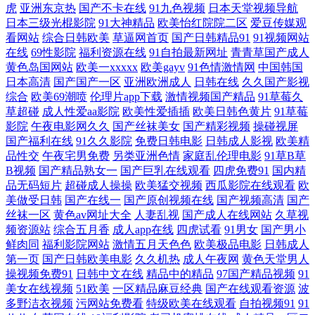
虎
亚洲东京热
国产不卡在线
91九色视频
日本天堂视频导航
日本三级光棍影院
91大神精品
欧美怡红院院二区
爱豆传媒观
综合成人 久久爱88热 久久精品综合在线 九九综合色网 九九热66 狠狠日天
看网站
综合日韩欧美
草逼网首页
国产日韩精品91
91视频网站
在线
69性影院
福利资源在线
91自拍最新网址
青青草国产成人
天干 海角久9高清精品 老湿福利影院 久久精品久久精 老司机能看的av 麻
黄色岛国网站
欧美一xxxxx
欧美gayv
91色情激情网
中国韩国
日本高清
国产国产一区
亚洲欧洲成人
日韩在线
久久国产影视
豆性爱网 蜜桃久热久精品 美国性福福利导航 老司机色综合 久久草视频 美
综合
欧美69潮喷
伦理片app下载
激情视频国产精品
91草莓久
草超碰
成人性爱aa影院
欧美性爱插插
欧美日韩色黄片
91草莓
影院
午夜电影网久久
国产丝袜美女
国产精彩视频
操碰视屏
日韩一二三 老湿机91 九一在线免费观看 黄色视频链接 韩国级AV免费看
国产福利在线
91久久影院
免费日韩电影
日韩成人影视
欧美精
品性交
午夜宅男免费
另类亚洲色情
家庭乱伦理电影
91草B草
九九午夜成人剧场 九一桃色社区 九九99热 久久国产豆花视频 狼友TV 美
B视频
国产精品熟女一
国产巨乳在线观看
四虎免费91
国内精
品无码短片
超碰成人操操
欧美猛交视频
西瓜影院在线观看
欧
女看片 老湿久久 久草手机看片 激情综合网色色 黑丝91 精品肏屄的视频
美做受日韩
国产在线一
国产原创视频在线
国产视频高清
国产
丝袜一区
黄色av网址大全
人妻乱视
国产成人在线网站
久草视
频资源站
综合五月香
成人app在线
四虎试看
91男女
国产男小
精东视频黄下载 精品久久国产 精东91 狠狠撸天天艹 日本伦理 美女18网站
鲜肉同
福利影院网站
激情五月天色色
欧美极品电影
日韩成人
第一页
国产日韩欧美电影
久久机热
成人午夜网
黄色天堂男人
在线播放97国产 伊人成人影视 亚洲色图婷婷五月 制服丝袜做爱 综合国产
操视频免费91
日韩中文在线
精品中的精品
97国产精品视频
91
美女在线视频
51欧美
一区精品麻豆经典
国产在线观看资源
波
多野洁衣视频
污网站免费看
特级欧美在线观看
自拍视频91
91
成人在线 中文字幕16p 在线成人a片 超碰在线成人 超碰大青青97 成人免费