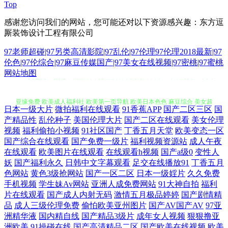
Top
感谢您访问我们的网站，您可能还对以下资源感兴趣：东方逗
厮装饰设计工程有限公司
97老师超碰|97另类高清影院|97乱伦|97伦理97伦理2018最新|97
伦色|97伦综合|97麻豆传媒国产|97美女在线视频|97密桃|97蜜桃
网站地图
日本一级大片
微拍福利在线观看
91香蕉APP
国产二区三区
国
久久黄色网 99热这里精品 日本伦理 日韩欧美岛国 日本一本本兔费区 欧美
产精品性
乱伦种子
美国伦理大片
国产二区在线观看
美女伦理
视频
福利偷拍小视频
91社区国产
丁香五月天堂
欧美变态一区
国产综合在线观看
国产免费一级片
福利视频资源站
成人午夜
亚缘免费 欧美成人福利社 欧美第一页导航 欧美日本色色 麻豆综合 美女超
在线观看
欧美图片在线观看
在线观看h视频
国产a级0
变性人
妖
国产福利永久
日韩中文字幕观看
足交在线播放91
丁香五月
碰人人 麻豆三级视频 美女草逼 另类h成人在线 美女诱惑91 男人午夜剧场
色网站
黄色3级抢网站
国产一区二区
日本一级婬片
久久免费
手机视频
学生妹Av网站
亚洲人成免费网站
91大神自拍
福利
AB 免费试看av韩国 免费三级网 三级片导航 深夜释放 日本日屄 日韩三级
片在线观看
国产成人内射无码
激情五月极品婷婷
国产剧情精
品
成人三级伦理免费
偷怕欧美亚州图片
国产AV国产AV
97亚
洲精华液
国内精自线
国产精品3级片
成年女人视频
狠狠撸亚
av 伊人大香蕉性爱 亚洲东方色图 91再现精品 91福利在线视频 91大片在线
洲欧美
91操碰在线
国产高清精品二区
国产欧美在线视频
欧美