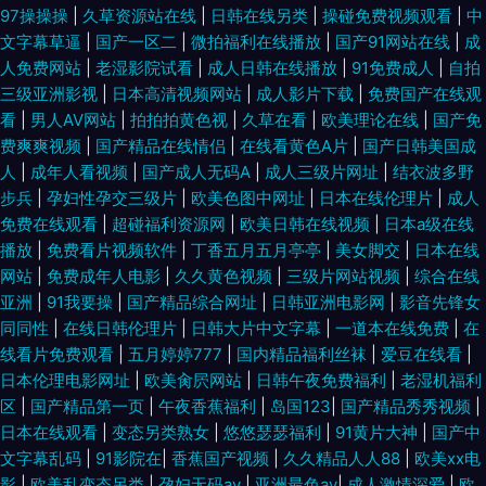
97操操操
|
久草资源站在线
|
日韩在线另类
|
操碰免费视频观看
|
中
文字幕草逼
|
国产一区二
|
微拍福利在线播放
|
国产91网站在线
|
成
人免费网站
|
老湿影院试看
|
成人日韩在线播放
|
91免费成人
|
自拍
三级亚洲影视
|
日本高清视频网站
|
成人影片下载
|
免费国产在线观
看
|
男人AV网站
|
拍拍拍黄色视
|
久草在看
|
欧美理论在线
|
国产免
费爽爽视频
|
国产精品在线情侣
|
在线看黄色A片
|
国产日韩美国成
人
|
成年人看视频
|
国产成人无码A
|
成人三级片网址
|
结衣波多野
步兵
|
孕妇性孕交三级片
|
欧美色图中网址
|
日本在线伦理片
|
成人
免费在线观看
|
超碰福利资源网
|
欧美日韩在线视频
|
日本a级在线
播放
|
免费看片视频软件
|
丁香五月五月亭亭
|
美女脚交
|
日本在线
网站
|
免费成年人电影
|
久久黄色视频
|
三级片网站视频
|
综合在线
亚洲
|
91我要操
|
国产精品综合网址
|
日韩亚洲电影网
|
影音先锋女
同同性
|
在线日韩伦理片
|
日韩大片中文字幕
|
一道本在线免费
|
在
线看片免费观看
|
五月婷婷777
|
国内精品福利丝袜
|
爱豆在线看
|
日本伦理电影网址
|
欧美肏屄网站
|
日韩午夜免费福利
|
老湿机福利
区
|
国产精品第一页
|
午夜香蕉福利
|
岛国123
|
国产精品秀秀视频
|
日本在线观看
|
变态另类熟女
|
悠悠瑟瑟福利
|
91黄片大神
|
国产中
文字幕乱码
|
91影院在
|
香蕉国产视频
|
久久精品人人88
|
欧美xx电
影
|
欧美乱变态另类
|
孕妇无码av
|
亚洲最色av
|
成人激情深爱
|
欧