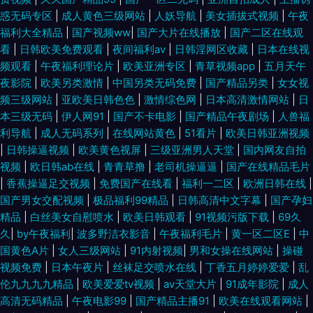
惑无码专区
|
成人黄色三级网站
|
人妖导航
|
美女插拔式视频
|
午夜
福利大全精品
|
国产视频ww
|
国产大片在线播放
|
国产二区在线观
看
|
日韩欧美免费观看
|
夜间福利av
|
日韩淫网区收藏
|
日本在线视
频观看
|
午夜福利理论片
|
欧美亚洲专区
|
青草视频app
|
五月天午
夜影院
|
欧美另类激情
|
中国另类无码免费
|
国产精品另类
|
女女视
频三级网站
|
亚欧美日韩色色
|
激情综色网
|
日本高清激情网站
|
日
本三级无码
|
伊人网91
|
国产不卡电影
|
国产精品午夜剧场
|
人兽福
利导航
|
成人无码系列
|
在线网站黄色
|
51看片
|
欧美日韩亚洲视频
|
日韩操逼视频
|
欧美黄色视屏
|
三级亚洲男人天堂
|
国内网友自拍
视频
|
欧日韩ab在线
|
青青草撸
|
老司机操逼逼
|
国产在线精品毛片
|
香蕉操逼足交视频
|
免费国产在线看
|
福利一二区
|
欧洲日韩在线
|
国产男女交配视频
|
极品福利99精品
|
日韩高清中文字幕
|
国产孕妇
精品
|
白丝美女自慰喷水
|
欧美日韩观看
|
91视频污版下载
|
69久
久
|
by午夜福利
|
波多野洁衣影音
|
午夜福利毛片
|
黄一区二区E
|
中
国黄色A片
|
女人三级网站
|
91内射视频
|
男和女操在线网站
|
操碰
视频免费
|
日本午夜片
|
丝袜足交喷水在线
|
丁香五月婷婷爱爱
|
乱
伦九九九九精品
|
欧美爱爱tv视频
|
av天堂大片
|
91成年影院
|
成人
高清无码精品
|
午夜电影99
|
国产精品主播91
|
欧美在线观看网站
|