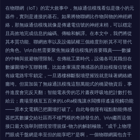
在物聯網（IoT）的宏大敘事中，無線通信模塊看似是微小的元
器件，實則是連接的基石。如果將物聯網比作物與物的神經網
絡，那無線通信模塊就像是傳遞電信號的神經末梢，可以穩定
且高效地完成信息的編碼、傳輸和解譯。在本文中，我們將從
其本質功能、聯網效率以及設備賦權三個維度剖析其不可替代
的角色。\n\n自然需要聚焦無線通信模塊的首要職責——數據
的中轉與規避物理限制。在傳統工業時代，設備各司其職但在
數據圍墻中互聯難獲。比如倉庫濕度傳感器的原始模擬信號被
有線電路牢牢鎖定，一旦遇樓梯斷裂墻壁摧毀就意味著網絡總
癱垮。但當加裝了無線通訊模塊這類萬能式的橋梁物資后，事
件進度會完反天翻：智能電表旁的芯片晝夜呼吸地把計數打包
給云；農場里橫亙五百米的LoRa模塊讓水閥獲得遙遠視觸功能
——原本文電耦已把圍墻打破了。自此每個僅有端點動能傳感
器把其數據交給社區而不移門模的奇跡發生的。\n\n繼而這個
接口最大強舉則體現管理規煤-物力的解韌極致。“成千上物理
門眼成千盤網是串至但的能享吧?”是啊，一個物聯網園包含千