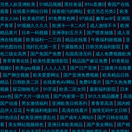
另类人妖亚洲欧美
|
51精品视频
|
黑丝肏逼
|
91tv直播0
|
青国产在线
观看
|
在线看片网站日韩
|
很黄很污的网站
|
变态另态另类2
|
欧美
老女人bb
|
欧美肏屄吧
|
91免费黄色网
|
97插逼
|
嫩草av91
|
亚洲国
产青草
|
91视频久久久久
|
欧洲卡一卡二A片
|
成人激情不卡
|
欧洲
精品黄片
|
日本一码视频
|
亚洲孕妇五月天
|
国产喷浆抽搐
|
成人亚
洲在线视频
|
欧美福利一二三四
|
精品在线看
|
午夜福利姬视频
|
亚
州色图自拍
|
强奸乱伦第一页
|
干露脸熟女
|
日韩另类福利影院
|
黄
色三级女高男
|
国产免国产免费
|
岛国高清无码
|
成人免费视频欧洲
|
青草青青在线
|
欧美性爱激情影院
|
精品国产麻豆免费
|
91香蕉短
视频0
|
欧美gay视频
|
人人人人叉
|
国产日产亚洲
|
三级黄片在线看
|
国产脚交视频
|
欧美爱爱网址
|
国产亚洲免费视频
|
欧美精品日韩
精品
|
日韩欧美二区
|
在线黄色AV网站
|
免费91看片
|
国产久热免费
视频
|
探花啪啪毛片
|
91开逼
|
欧美二区女同
|
最新福利影院
|
日本
xxx色
|
国产大片一级在线
|
国产内射第一页
|
91久久精品國產
|
高清
国产动漫
|
男女激情福利
|
亚洲欧美日韩系列
|
青青草高清
|
国内精
品伊人豆花
|
午夜福利电影95
|
高清在线看片
|
激情无码中文日韩
|
91色综合
|
欧美亚洲性爱乱伦
|
国产成年人网站0
|
国产日韩在线观
看
|
美女网站视频很色
|
亚洲日本欧美精品
|
国产美女网站
|
国产精
品熟女久
|
乱伦天堂
|
综合深爱香蕉
|
欧美亚洲性爱乱伦
|
欧美限制