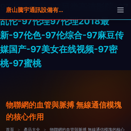
97老师超碰-97另类高清影院-97
唐山騰宇通訊設備有限公司
乱伦-97伦理97伦理2018最
新-97伦色-97伦综合-97麻豆传
媒国产-97美女在线视频-97密
桃-97蜜桃
物聯網的血管與脈搏 無線通信模塊
的核心作用
首頁
>
產品大全
>
物聯網的血管與脈搏 無線通信模塊的核心