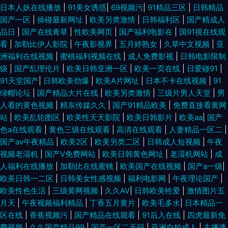
日本人妖在线播放
|
91美女诱惑
|
69视频污
|
91精品三区
|
日韩精品
国产一区
|
操碰最新网址
|
欧美另类激情
|
日韩福利区
|
国产精成人
品日
|
国产在线青草
|
性欧美网页
|
国产福利电影在
|
国91视在线观
看
|
加勒比伊人影院
|
午夜影视界
|
五月婷熟女
|
久草中文视频
|
亚
洲福利在线视频
|
蜜桃福利视频在线
|
成人免费影视
|
日韩电影限制
级
|
国产乱理伦片
|
欧美日韩亚洲一区
|
欧美一页在线
|
日爱碰91
|
91天堂国产
|
日韩欧美劲爆
|
欧美A片网址
|
日本不卡在线视频
|
91
绿帽论坛
|
国产精品大片在线
|
欧美另类激情
|
三级片男人天堂
|
男
人看的黄色视频
|
精东传媒久久
|
国产91精品欧美
|
免费直接看黄网
站
|
欧美乱轮图区
|
欧美性天天影院
|
欧美日韩影片
|
欧美aa
|
国产
色a在线观看
|
黄色三级在线观看
|
高清在线观看
|
人妻精品一区二
|
国产av午夜精品
|
欧美2区
|
欧美另类二区
|
日韩成人短视频
|
午夜
视频老湿机
|
国产V免费网站
|
欧美日韩黄色网址
|
老湿机网站
|
成
人福利在线播放
|
加勒比在线蜜桃
|
欧美国产在线视频
|
国产a一级
|
欧美日韩一二区
|
日韩美女性感视频
|
福利电影网
|
午夜理论国产
|
欧美性色生活
|
三级黄网视频
|
久久AV
|
日韩欧美牲爱
|
激情图片五
月天
|
午夜视频福利精品
|
丁香五月黄片
|
欧美毛多水
|
日本精品一
区在线
|
香蕉视频污
|
国产精品在线观看
|
91后入在线
|
四虎最新免
费视频
|
久久国产精品99
|
国产一区二无码
|
亚洲自拍成人
|
主播诱