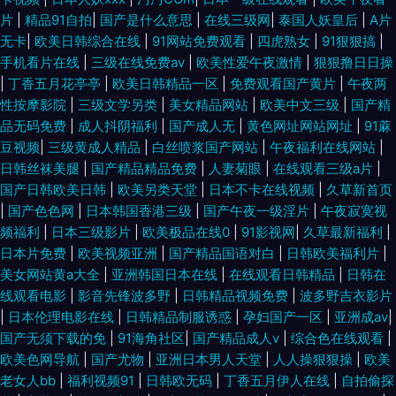
片
|
精品91自拍
|
国产是什么意思
|
在线三级网
|
泰国人妖皇后
|
A片
爱三级网 亚洲自拍小说网 超碰官网 丁香六月操 国内av超碰 激情午夜综合
无卡
|
欧美日韩综合在线
|
91网站免费观看
|
四虎熟女
|
91狠狠搞
|
手机看片在线
|
三级在线免费av
|
欧美性爱午夜激情
|
狠狠撸日日操
蜜桃影音 欧美色宗合 日本A∨中文字幕 丝袜足交影视 午夜成人导航 亚洲欧
|
丁香五月花亭亭
|
欧美日韩精品一区
|
免费观看国产黄片
|
午夜两
性按摩影院
|
三级文学另类
|
美女精品网站
|
欧美中文三级
|
国产精
品无码免费
|
成人抖阴福利
|
国产成人无
|
黄色网址网站网址
|
91蔴
洲另类 最新A片网址 av高清在线观看 成人快播视频 国产日韩欧美足交 黄色
豆视频
|
三级黄成人精品
|
白丝喷浆国产网站
|
午夜福利在线网站
|
日韩丝袜美腿
|
国产精品精品免费
|
人妻菊眼
|
在线观看三级a片
|
小网战 免费亚洲精品色片 欧美亚综合另类 日本无码影院 天美九一 伊人成年
国产日韩欧美日韩
|
欧美另类天堂
|
日本不卡在线视频
|
久草新首页
|
国产色色网
|
日本韩国香港三级
|
国产午夜一级淫片
|
午夜寂寞视
网 91网站在线观看 AV大香蕉伊人网 成人深夜导航 国产成人自拍网 黑人福利
频福利
|
日本三级影片
|
欧美极品在线0
|
91影视网
|
久草最新福利
|
日本片免费
|
欧美视频亚洲
|
国产精品国语对白
|
日韩欧美福利片
|
视频导航 久久国产电影 欧美另类激情 人人妻人人操人人 网站91视频 一级性
美女网站黄a大全
|
亚洲韩国日本在线
|
在线观看日韩精品
|
日韩在
线观看电影
|
影音先锋波多野
|
日韩精品视频免费
|
波多野吉衣影片
愛tV 91制片在线观看 爱豆AV在线播放 大香蕉超碰免费在 国产精品日日摸 激
|
日本伦理电影在线
|
日韩精品制服诱惑
|
孕妇国产一区
|
亚洲成av
|
国产无须下载的免
|
91海角社区
|
国产精品成人v
|
综合色在线观看
|
情黄色av 精品人工一区二区 日本a级大片 激情综合网淫淫网 97福利社区活
欧美色网导航
|
国产尤物
|
亚洲日本男人天堂
|
人人操狠狠操
|
欧美
老女人bb
|
福利视频91
|
日韩欧无码
|
丁香五月伊人在线
|
自拍偷探
动 亚州三级在线网站 三级国产日韩网址 久草社区在线观看 超碰在线人人 91