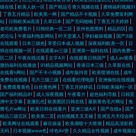
级在线
|
欧美人妖一区
|
国产精品1
|
青久视频在线
|
蜜桃福利视频51
|
丁香五月精品
|
欧美第一网
|
国产精品不卡视频
|
久草免费富利网
站
|
日韩欧美al高清
|
久草日本
|
国产无码啪啪
|
丁香五月天婷婷
|
老司机免费看片
|
日韩经典一区二区
|
亚州色图黑料
|
精品四区
|
四
虎论坛
|
午夜福利电影网站
|
91天堂素人
|
孕妇被操视频
|
国产3级
在线观看
|
日本三级色
|
享受日本成人视频
|
深夜福利欧美一区
|
日
韩在线视频一区
|
在线观看av三级
|
亚洲第一福利在线
|
国内免费一
区二区
|
午夜在线试看
|
文字A片
|
在线观看日韩国产
|
成人av观看
|
微拍福利在线播放
|
91精品视频网站
|
香港日本三级
|
久草新在线
|
在线看h网站
|
国产不卡小视频
|
成年版抖音
|
欧美喷潮在线
|
成年
免费在线视频
|
毛片三级三级
|
在线看伦理电影
|
亚洲偷拍在线视频
|
免费观看黄色
|
白丝黄色网
|
丁香五月婷婷花
|
日韩欧美福利一区
|
国产福利精品91
|
成人深夜视频
|
午夜看片
|
超色福利导航
|
日韩亚
洲中文字幕
|
直播乱伦
|
欧美图区日韩在线
|
最新黄色毛片网址
|
免
费毛片w网址
|
欧美日韩在线看片
|
亚洲三级A片
|
国产在线a
|
国产
精品三级五区
|
欧美第二页
|
自拍视频叉叉叉碰
|
亚洲五月天综合网
|
欧美网址在线观看
|
麻豆操逼
|
欧美潮喷十大喷潮
|
精品高清影视
无码
|
日本视频www色
|
绯色AV密
|
久久精品女性视频
|
成年视频在