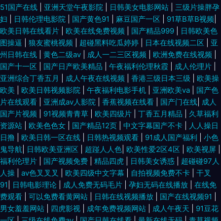
51国产在线
|
亚洲天堂午夜影院
|
日韩美女电影网站
|
三级片操胖孕
妇
|
日韩伦理电影院
|
国产黄色91
|
麻豆国产一区
|
91草B草B视频
|
欧美日韩在线看片
|
欧美在线免费视频
|
国产精品999
|
日韩欧美色
图操逼
|
狼友蜜桃视频
|
超碰黑料吃瓜婷婷
|
日本在线视频二区
|
亚
州日韩在线
|
黄色二级av
|
成人一二三区视频
|
欧洲免费在线视频
|
国产十一区
|
国产日产欧美精品
|
午夜福利伦理秋霞
|
成人伦理片
|
亚洲综合丁香五月
|
成人午夜在线视频
|
香港三级日本三级
|
欧美操
欧美
|
欧美日韩视频影院
|
午夜福利电影手机
|
亚洲欧美va
|
国产色
片在线观看
|
亚洲成av人影院
|
香蕉视频在线看
|
国产门在线
|
成人
国产片视频
|
91视频青青草
|
欧美四级片
|
丁香五月精品
|
久草福利
资源站
|
欧美色色女
|
国产精品12页
|
中文字幕国产不卡
|
人人操日
日撸
|
欧美日韩一区在线
|
日韩热视频观看
|
91成人国产福利
|
小色
鬼导航
|
日韩欧美亚洲区
|
超踫人人色
|
欧美性爱2区4区
|
欧美视屏
|
福利伦理片
|
国产视频免费
|
精品四虎
|
日韩美女诱惑
|
超碰碰97人
人操
|
av色叉叉叉
|
欧美四级中文字幕
|
自拍视频免费不卡
|
干叉
91
|
日韩电影理论
|
成人免费无码毛片
|
孕妇无码在线播放
|
在线免
费观看
|
可以免费看黄网站
|
日韩在线视频播放
|
国产在线视频91
|
男女羞羞网站
|
四虎影视
|
成年免费视频网站
|
成人午夜天
|
91豆花
一区
|
三级在线免费av
|
国产日韩在线看
|
最新在线无码
|
青草视频