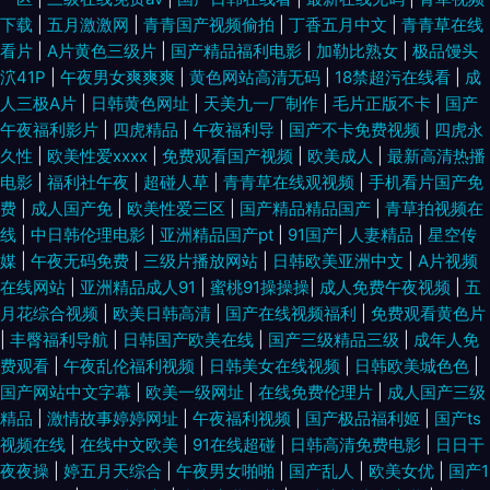
下载
|
五月激激网
|
青青国产视频偷拍
|
丁香五月中文
|
青青草在线
看片
|
A片黄色三级片
|
国产精品福利电影
|
加勒比熟女
|
极品馒头
泬41P
|
午夜男女爽爽爽
|
黄色网站高清无码
|
18禁超污在线看
|
成
人三极A片
|
日韩黄色网址
|
天美九一厂制作
|
毛片正版不卡
|
国产
午夜福利影片
|
四虎精品
|
午夜福利导
|
国产不卡免费视频
|
四虎永
久性
|
欧美性爱xxxx
|
免费观看国产视频
|
欧美成人
|
最新高清热播
电影
|
福利社午夜
|
超碰人草
|
青青草在线观视频
|
手机看片国产免
费
|
成人国产免
|
欧美性爱三区
|
国产精品精品国产
|
青草拍视频在
线
|
中日韩伦理电影
|
亚洲精品国产pt
|
91国产
|
人妻精品
|
星空传
媒
|
午夜无码免费
|
三级片播放网站
|
日韩欧美亚洲中文
|
A片视频
在线网站
|
亚洲精品成人91
|
蜜桃91操操操
|
成人免费午夜视频
|
五
月花综合视频
|
欧美日韩高清
|
国产在线视频福利
|
免费观看黄色片
|
丰臀福利导航
|
日韩国产欧美在线
|
国产三级精品三级
|
成年人免
费观看
|
午夜乱伦福利视频
|
日韩美女在线视频
|
日韩欧美城色色
|
国产网站中文字幕
|
欧美一级网址
|
在线免费伦理片
|
成人国产三级
精品
|
激情故事婷婷网址
|
午夜福利视频
|
国产极品福利姬
|
国产ts
视频在线
|
在线中文欧美
|
91在线超碰
|
日韩高清免费电影
|
日日干
夜夜操
|
婷五月天综合
|
午夜男女啪啪
|
国产乱人
|
欧美女优
|
国产1