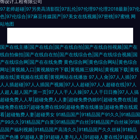
饰设计工程有限公司
97老师超碰|97另类高清影院|97乱伦|97伦理97伦理2018最新|97伦
色|97伦综合|97麻豆传媒国产|97美女在线视频|97密桃|97蜜桃
网
站地图
久久黄色网 99热这里精品 日本伦理 日韩欧美岛国 日本一本本兔费区 欧美亚
国产在线主播|国产在线自|国产在线自拍|国产在线自拍视频|国产在
线自拍偷拍|国产在线自在拍|国产在线综合色|国产在线综合视频|国
缘免费 欧美成人福利社 欧美第一页导航 欧美日本色色 麻豆综合 美女超碰人
产在线综合网|国产在在线免费
黄色综合网|黄色综合网站|黄色综合
网址|黄视频入口|黄视频软件下载|黄视频三级网站|黄视频下载|黄视
人 麻豆三级视频 美女草逼 另类h成人在线 美女诱惑91 男人午夜剧场AB 免费
频在线|黄视频在线观看|黄视网站在线播放
97人人肏|97人人插|97
人人插超碰|97人人插国产视频|97人人超碰|97人人超碰在线|97人
试看av韩国 免费三级网 三级片导航 深夜释放 日本日屄 日韩三级av 伊人大
人超人超人国产第一页|97人人干人人操|97人人干日日撸|97人人搞
超碰免费人人草|超碰免费人人妻|超碰免费伪娘91|超碰免费在线|超
香蕉性爱 亚洲东方色图 91再现精品 91福利在线视频 91大片在线观看 变态另
碰免费在线97|超碰免费在线99|超碰免费在线播放|超碰免费在线观
看|超碰勉费人妻|超碰男女
91精品国产|91精品国产91久久|91精品国
类首页在线 超碰97青青草 超碰97色色 成人777 成人超碰 草草影院韩国
产99久久|91精品国产白浆|91精品国产白丝|91精品国产白丝袜|91精
品国产福利视频|91精品国产高清久久|91精品国产久久丝袜|91精品
WWW欧美性生活 成人av伊人 超碰人家爱 白虎91 AV无码高清大片 99热网
国产色播
91超碰人妻|91超碰人妻与人人|91超碰人妻在线|91超碰人