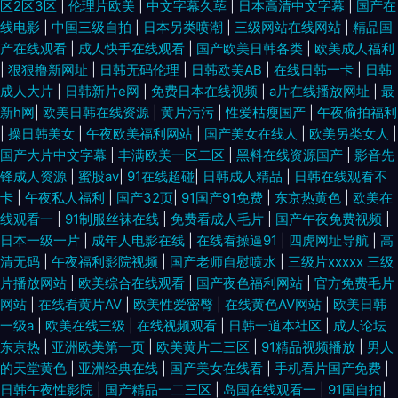
区2区3区
|
伦理片欧美
|
中文字幕久荜
|
日本高清中文字幕
|
国产在
线电影
|
中国三级自拍
|
日本另类喷潮
|
三级网站在线网站
|
精品国
产在线观看
|
成人快手在线观看
|
国产欧美日韩各类
|
欧美成人福利
|
狠狠撸新网址
|
日韩无码伦理
|
日韩欧美AB
|
在线日韩一卡
|
日韩
成人大片
|
日韩新片e网
|
免费日本在线视频
|
a片在线播放网址
|
最
新h网
|
欧美日韩在线资源
|
黄片污污
|
性爱枯瘦国产
|
午夜偷拍福利
|
操日韩美女
|
午夜欧美福利网站
|
国产美女在线人
|
欧美另类女人
|
国产大片中文字幕
|
丰满欧美一区二区
|
黑料在线资源国产
|
影音先
锋成人资源
|
蜜股av
|
91在线超碰
|
日韩成人精品
|
日韩在线观看不
卡
|
午夜私人福利
|
国产32页
|
91国产91免费
|
东京热黄色
|
欧美在
线观看一
|
91制服丝袜在线
|
免费看成人毛片
|
国产午夜免费视频
|
日本一级一片
|
成年人电影在线
|
在线看操逼91
|
四虎网址导航
|
高
清无码
|
午夜福利影院视频
|
国产老师自慰喷水
|
三级片xxxxx 三级
片播放网站
|
欧美综合在线观看
|
国产夜色福利网站
|
官方免费毛片
网站
|
在线看黄片AV
|
欧美性爱密臀
|
在线黄色AV网站
|
欧美日韩
一级a
|
欧美在线三级
|
在线视频观看
|
日韩一道本社区
|
成人论坛
东京热
|
亚洲欧美第一页
|
欧美黄片二三区
|
91精品视频播放
|
男人
的天堂黄色
|
亚洲经典在线
|
国产美女在线看
|
手机看片国产免费
|
日韩午夜性影院
|
国产精品一二三区
|
岛国在线观看一
|
91国自拍
|