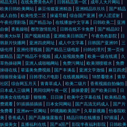
精品无码
|
在线免费黄色A片
|
日韩精品第一区
|
成年人大片网站
|
欧美日韩欧美网站
|
麻豆传媒亚洲精选
|
亚洲精品玖玖玖
|
国产精品
本片源午夜av 日韩欧美自拍 日韩区二区 日韩狼友网 日韩成人网免费 午夜性
成人自拍
|
欧美性受二区
|
操逼导航
|
综合国产亚洲
|
伊人涩涩射
|
午夜伦理剧场
|
国产精品3p
|
在线播放中文字幕
|
日韩欧美二
|
亚洲
色福利社 91n在线 91黑丝高跟骚 91看片网站 91国产熟女熟女 91精品孕妇系
自偷
|
香蕉操啪
|
都市激情乱伦
|
日韩在线不卡免费
|
国产精品92
|
欧美大bi草
|
国产视频精选
|
亚洲欧美日韩国产
|
午夜色色影院
|
日
列 91在线porn 97人人舔 avtt五月婷婷 99热爱豆 AA3级片 国产精品毛片 国
韩新片快播网
|
亚洲四虎网址
|
成人中文字幕
|
日韩国产亚洲91
|
三
级伦理
|
亚洲伦理视频
|
国产精品三级电影
|
曰韩伦理片
|
第一页传
产综合三级 激情播播五月av 激情五月社区 精品久久丁香五月 九一成人秘网
媒精品
|
囯产精品不卡视频
|
成人短视频免费
|
欧美一级在线观
|
久
草热操碰网
|
亚洲人成啪啪网站
|
免费污网址
|
欧美潮喷喷水
|
免费
久艹视屏 久草福利精品 老司机激情福利 日本毛片视频 日韩三级精品 日日爱
操碰在线
|
草逼美免费视频
|
国产丰满岳
|
亚洲文学激情
|
麻豆四虎
|
很很很肏逼碰
|
日韩理论片电影
|
在线视频网站
|
18禁看喷水
|
青草
影院 日日夜夜青青草 网站91视频 午夜影院嗯啊嗯啊 性爱射精福利社 亚洲无
社区
|
综合网五月天
|
青青草成人
|
欧美二级片
|
香蕉视频自拍偷拍
|
日本成人三级网
|
男同综网午夜一区
|
操操爱爱
|
国产欧美日韩
|
日
码五区 亚洲性爱精品 91黄视屏 91午夜剧场 ts手淫 操逼电影导航免费 超碰人
韩美女在线电影
|
狠狠撸、日日操
|
欧美中文字幕在线
|
欧美精品免
费观看
|
91插插插插插
|
日本女同网站
|
国产高清无码成人
|
国产片
人做爱 成人片伊人 成人影在线观看 丁香五月网站 丁香五月花影院 福利APP
免费看
|
亚洲av一区网站
|
91视频欧美国产
|
久草新视频
|
怡春院欧
美
|
香蕉成人
|
国产高颜值露脸在
|
精品日韩在线播放
|
97插逼
|
人
妖操美女
|
直播福利在线
|
国产a国产
|
影院半夜福利影院
|
日韩欧美
导航 黄色链接 久久精品一区 美国三级毛片 蜜桃视频在线播放 男同看片站 欧