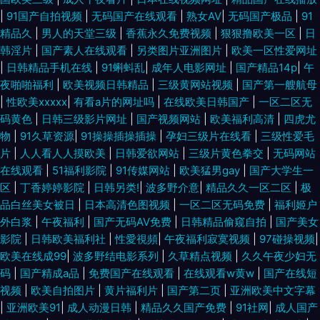
|
91国产自拍视频
|
无码国产在线观看
|
熟女AV
|
无码国产极品
|
91
福利导航 老司机色综合 久久草视频 美日韩一二三 老湿机91 九一在线免费观
精品久
|
男人的天堂三级
|
香蕉永久免费视频
|
狠狠撸欧美一区
|
日
韩淫片
|
国产素人在线观看
|
另类图片亚洲图片
|
欧美一区性爱网址
看 黄色视频链接 韩国级AV免费看 九九午夜成人剧场 九一桃色社区 九九99
|
日韩精品手机在线
|
91蝌蚪乱
|
成年人电影网址
|
国产精品14p
|
午
夜啪啪福利
|
欧美视频日韩精品
|
三级黄网站视频
|
国产第一艘航母
热 久久国产豆花视频 狼友TV 美女看片 老湿久久 久草手机看片 激情综合网
|
性欧美xxxxx
|
有看a片的网址吗
|
在线欧美日韩国产
|
一区二区无
码黄色
|
日韩三级影片网址
|
国产视频网站
|
欧美福利高清
|
四虎尤
色色 黑丝91 精品肏屄的视频 精东视频黄下载 精品久久国产 精东91 狠狠撸
物
|
91久草资源
|
91操操插操插操
|
孕妇三级片在线看
|
三级性爱毛
片
|
人人看人人摸欧美
|
日韩爱欲网站
|
三级片黄色拳交
|
无码网站
天天艹 日本伦理 美女18网站 在线播放97国产 伊人成人影视 亚洲色图婷婷五
在线观看
|
51福利影院
|
91传媒网站
|
欧美猛男gay
|
国产大学生一
区
|
丁香婷婷影院
|
日韩另类!
|
波多野介意
|
精品久久一区二区
|
极
品白丝美女被日
|
日本高清色图视频
|
一区二区无码免费
|
福利姬户
月 制服丝袜做爱 综合国产成人在线 中文字幕16p 在线成人a片 超碰在线成人
外白浆
|
午夜福利
|
国产无码AV免费
|
日韩精品偷窥自拍
|
国产美女
影院
|
日韩欧美福利社
|
性愛視頻
|
午夜福利寂寞视频
|
97碰操视频
|
超碰大青青97 成人免费AA片 超碰人人操人人操 国产超碰97 欧美做爱精品
欧美在线成99
|
波多野结电影系列
|
久草精点视频
|
久久午夜少妇无
码
|
国产精成a品
|
免费国产在线观看
|
在线观看w黄w
|
国产在线短
欧美性咸美女 欧美色图欧美 欧美肥B 青青草视频偷拍 青青草社区 欧美性爱
视频
|
欧美自拍图片
|
黄片福利片
|
国产第二页
|
亚洲欧美中文字幕
|
亚洲欧美91
|
成人动漫日韩
|
精品久久国产免费
|
91社网
|
成人国产
综合网站 欧美日色 欧美性交A片 日本成人A片网 日本有码区 日本三级毛 日