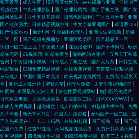
频青青草
|
成人午夜
|
18进禁美女网站
|
av在线播放亚洲
|
亚洲国产
视频在线
|
午夜伦理影院
|
国产伦理片网站
|
国产手机在线
|
国产在
线网址观看
|
亚州五月花婷婷
|
日韩电影福利
|
丁香五月天堂
|
亚洲
国产欧美另类
|
日韩精品视频在线
|
中文字幕亚洲国产
|
草逼图123
|
国产性爱xxxⅹ
|
最新h网
|
午夜福利伦理片
|
亚洲性生活视频
|
超碰
一区二区
|
国产视频免费播放
|
亚洲区欧美区
|
国产精品区一区二
|
伪娘一区二区三区
|
午夜成人操
|
在线播放91
|
国产不卡网站
|
欧洲
精品无码
|
69视频污
|
91精品黄色
|
啪啪网站有哪些
|
五月天丁香综
合网
|
午夜福利小视频
|
日韩成人手机在线
|
国产大片黄
|
日韩在线
电影观看
|
日韩免费精品视频
|
在线香蕉视频
|
青青草在线观视频
|
三级成人
|
中国韩国日本高清
|
欧美视频在线网站
|
免费高清观影天
堂
|
亚州成人乱洲伦
|
蜜臀久草
|
伦理片免费
|
夫妻午夜福利影院
|
91同城
|
泰国最美人妖宝儿
|
黄色性爱视频网站
|
如如影院伦理片
|
日韩欧美电影
|
另类操逼欧美
|
欧美影院二区
|
日本XXXWWW
|
日
本成人免费视频
|
超碰碰色
|
成人自拍在线
|
91超碰主播在线
|
免费
久草体验
|
新天堂vt中文
|
岛国大片免费看
|
无码国产一区二区
|
国
产久热香蕉在
|
一卡二卡精品
|
在线91起碰
|
国产精品一级
|
国产精
品国产免费
|
红杏91在线
|
无码视频在线观看
|
免费日韩高清无码
|
91网视频网
|
四虎海外小视频
|
91高清免费视频
|
欧美三人交视频
|