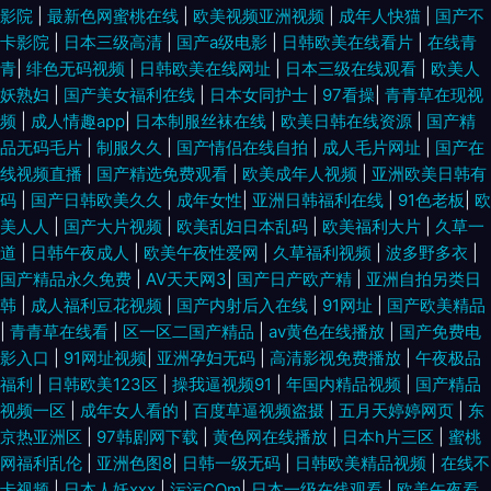
影院
|
最新色网蜜桃在线
|
欧美视频亚洲视频
|
成年人快猫
|
国产不
卡影院
|
日本三级高清
|
国产a级电影
|
日韩欧美在线看片
|
在线青
美性爱网页 人人摸人人干人人 日韩H网 日韩三级有码 伊人影视久久 91公司
青
|
绯色无码视频
|
日韩欧美在线网址
|
日本三级在线观看
|
欧美人
妖熟妇
|
国产美女福利在线
|
日本女同护士
|
97看操
|
青青草在现视
制作传媒 91色影院 97福利社视频 99福利精品 www老司机 超碰久热 国产浮
频
|
成人情趣app
|
日本制服丝袜在线
|
欧美日韩在线资源
|
国产精
品无码毛片
|
制服久久
|
国产情侣在线自拍
|
成人毛片网址
|
国产在
力影院限制 国产青草网 黑丝国产在线 蜜桃91亚洲精选 欧美婷婷综合 欧洲精
线视频直播
|
国产精选免费观看
|
欧美成年人视频
|
亚洲欧美日韩有
码
|
国产日韩欧美久久
|
成年女性
|
亚洲日韩福利在线
|
91色老板
|
欧
品免费视频 日韩AV福利片 日韩素人在线一区 少妇超碰在线播放 午夜老司机
美人人
|
国产大片视频
|
欧美乱妇日本乱码
|
欧美福利大片
|
久草一
道
|
日韩午夜成人
|
欧美午夜性爱网
|
久草福利视频
|
波多野多衣
|
视频网 伊人成人影片 91网红在线视频 wwwA片 超碰碰碰97操逼 福利第一导
国产精品永久免费
|
AV天天网3
|
国产日产欧产精
|
亚洲自拍另类日
韩
|
成人福利豆花视频
|
国产内射后入在线
|
91网址
|
国产欧美精品
航视频 国产精品sm 国产在线理论片a 狠狠撸2016 精品熟女一区二区 久久综
|
青青草在线看
|
区一区二国产精品
|
av黄色在线播放
|
国产免费电
影入口
|
91网址视频
|
亚洲孕妇无码
|
高清影视免费播放
|
午夜极品
合青青草 欧美卡不卡 人人妻人人摸 日日肏日肏 偷拍视频网址导航 亚洲第一
福利
|
日韩欧美123区
|
操我逼视频91
|
年国内精品视频
|
国产精品
视频一区
|
成年女人看的
|
百度草逼视频盗摄
|
五月天婷婷网页
|
东
夜 伊人大香蕉网 91黑料精品国产 91网站 99草草视频 韩国操逼剧场 久久精
京热亚洲区
|
97韩剧网下载
|
黄色网在线播放
|
日本h片三区
|
蜜桃
网福利乱伦
|
亚洲色图8
|
日韩一级无码
|
日韩欧美精品视频
|
在线不
品国产视频 欧美午夜群交 日本不卡1区 三级片手机版国产 无码午夜影院 性
卡视频
|
日本人妖xxx
|
污污COm
|
日本一级在线观看
|
欧美午夜看