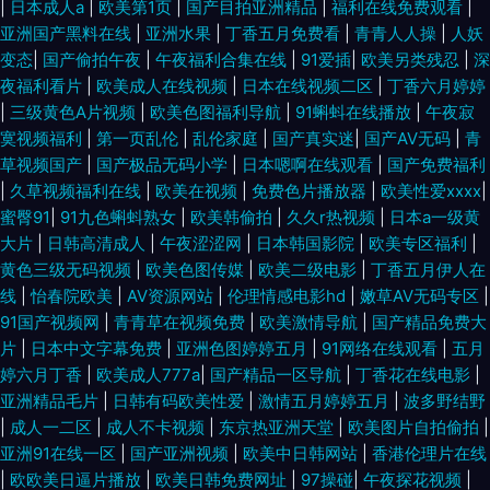
|
日本成人a
|
欧美第1页
|
国产目拍亚洲精品
|
福利在线免费观看
|
亚洲国产黑料在线
|
亚洲水果
|
丁香五月免费看
|
青青人人操
|
人妖
变态
|
国产偷拍午夜
|
午夜福利合集在线
|
91爱插
|
欧美另类残忍
|
深
夜福利看片
|
欧美成人在线视频
|
日本在线视频二区
|
丁香六月婷婷
|
三级黄色A片视频
|
欧美色图福利导航
|
91蝌蚪在线播放
|
午夜寂
寞视频福利
|
第一页乱伦
|
乱伦家庭
|
国产真实迷
|
国产AV无码
|
青
草视频国产
|
国产极品无码小学
|
日本嗯啊在线观看
|
国产免费福利
|
久草视频福利在线
|
欧美在视频
|
免费色片播放器
|
欧美性爱xxxx
|
蜜臀91
|
91九色蝌蚪熟女
|
欧美韩偷拍
|
久久r热视频
|
日本a一级黄
大片
|
日韩高清成人
|
午夜涩涩网
|
日本韩国影院
|
欧美专区福利
|
黄色三级无码视频
|
欧美色图传媒
|
欧美二级电影
|
丁香五月伊人在
线
|
怡春院欧美
|
AV资源网站
|
伦理情感电影hd
|
嫩草AV无码专区
|
91国产视频网
|
青青草在视频免费
|
欧美激情导航
|
国产精品免费大
片
|
日本中文字幕免费
|
亚洲色图婷婷五月
|
91网络在线观看
|
五月
婷六月丁香
|
欧美成人777a
|
国产精品一区导航
|
丁香花在线电影
|
亚洲精品毛片
|
日韩有码欧美性爱
|
激情五月婷婷五月
|
波多野结野
|
成人一二区
|
成人不卡视频
|
东京热亚洲天堂
|
欧美图片自拍偷拍
|
亚洲91在线一区
|
国产亚洲视频
|
欧美中日韩网站
|
香港伦理片在线
|
欧欧美日逼片播放
|
欧美日韩免费网址
|
97操碰
|
午夜探花视频
|