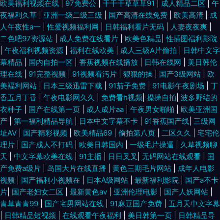
欧美福利视频在线
|
97免费公
|
干干干草草草91
|
成人精品二区
|
午
夜福利久草
|
亚洲一级二级三级
|
国产高清在线免费
|
欧美高清
|
成
人午夜性a一
|
性爱视频福利网
|
日韩福利看片无码
|
人妻夜夜爽
|
二色吧97资源站
|
成人免费在线看片
|
欧美色精品
|
性插图福利影院
|
午夜福利视频资源
|
福利在线欧美
|
成人三级A片偷拍
|
日韩中文字
幕精品
|
国内自拍一区
|
香蕉视频在线播放
|
日韩在线网
|
美日韩伦
理在线
|
91完整视频
|
91视频看污片
|
狠狠的操
|
国产3级网站
|
欧
美褔利网站
|
日本三级迅雷下载
|
91茄子免费
|
91电影午夜剧场
|
丁
香五月丁香
|
午夜电影网久久
|
免费看h视频
|
操操自拍
|
波多野结的
衣种子
|
国产在线第一页
|
成人成片aa
|
午夜男女啪啪
|
欧美亚洲国
产
|
第一福利精品导航
|
日本中文字幕不卡
|
91香蕉国产线
|
三级网
址AV
|
国产精彩视频
|
欧美精品69
|
偷拍第八页
|
二区久久
|
宅宅伦
理片
|
国产成人不打码
|
欧美日韩国内
|
一级毛片操逼
|
久草视频聊
天
|
中文字幕欧美在线
|
91主播
|
日日叉叉
|
无码网站在线观看
|
国
产免费a级片
|
岛国大片在线直播
|
黄色三期毛片网站
|
成年人电影
视频
|
国产福利小视频在
|
日本A级网站
|
最新福利影院
|
国产a不卡
片
|
国产老妇女二区
|
最新黄色av
|
亚洲伦理电影
|
国产人妖网站
|
青草青青99
|
国产宅男网站在线
|
91麻豆国产免费
|
五月天中文字幕
|
日韩精品短视频
|
在线观看午夜福利
|
美日韩第一页
|
日韩精品导