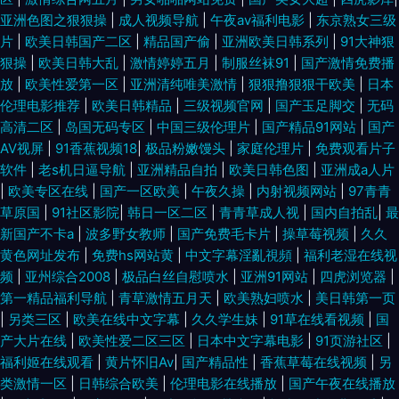
亚洲色图之狠狠操
|
成人视频导航
|
午夜av福利电影
|
东京熟女三级
片
|
欧美日韩国产二区
|
精品国产偷
|
亚洲欧美日韩系列
|
91大神狠
狠操
|
欧美日韩大乱
|
激情婷婷五月
|
制服丝袜91
|
国产激情免费播
放
|
欧美性爱第一区
|
亚洲清纯唯美激情
|
狠狠撸狠狠干欧美
|
日本
伦理电影推荐
|
欧美日韩精品
|
三级视频官网
|
国产玉足脚交
|
无码
高清二区
|
岛国无码专区
|
中国三级伦理片
|
国产精品91网站
|
国产
AV视屏
|
91香蕉视频18
|
极品粉嫩馒头
|
家庭伦理片
|
免费观看片子
软件
|
老s机日逼导航
|
亚洲精品自拍
|
欧美日韩色图
|
亚洲成a人片
|
欧美专区在线
|
国产一区欧美
|
午夜久操
|
内射视频网站
|
97青青
草原国
|
91社区影院
|
韩日一区二区
|
青青草成人视
|
国内自拍乱
|
最
新国产不卡a
|
波多野女教师
|
国产免费毛卡片
|
操草莓视频
|
久久
黄色网址发布
|
免费hs网站黄
|
中文字幕淫亂視頻
|
福利老湿在线视
频
|
亚州综合2008
|
极品白丝自慰喷水
|
亚洲91网站
|
四虎浏览器
|
第一精品福利导航
|
青草激情五月天
|
欧美熟妇喷水
|
美日韩第一页
|
另类三区
|
欧美在线中文字幕
|
久久学生妹
|
91草在线看视频
|
国
产大片在线
|
欧美性爱二区三区
|
日本中文字幕电影
|
91页游社区
|
福利姬在线观看
|
黄片怀旧Av
|
国产精品性
|
香蕉草莓在线视频
|
另
类激情一区
|
日韩综合欧美
|
伦理电影在线播放
|
国产午夜在线播放