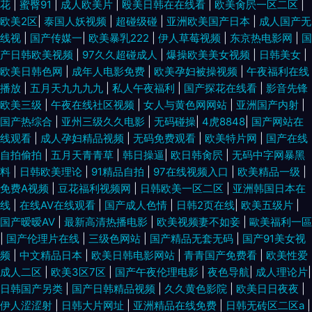
花
|
蜜臀91
|
成人欧美片
|
殴美日韩在在线看
|
欧美肏屄一区二区
|
欧美2区
|
泰国人妖视频
|
超碰级碰
|
亚洲欧美国产日本
|
成人国产无
情侣在线视频 亚洲色图少妇熟女 日本少妇亚洲 欧美另类TS伪娘 av天堂bh
线视
|
国产传媒一
|
欧美暴乳222
|
伊人草莓视频
|
东京热电影网
|
国
产日韩欧美视频
|
97久久超碰成人
|
爆操欧美美女视频
|
日韩美女
|
五月婷婷国产熟女 另类视频专区 传媒91啪啪 亚洲无码先锋 97成人碰 国产盗
欧美日韩色网
|
成年人电影免费
|
欧美孕妇被操视频
|
午夜福利在线
播放
|
五月天九九九九
|
私人午夜福利
|
国产探花在线看
|
影音先锋
拍色视频 麻豆爱豆果冻 青青肏屄 五月激情综合基地 伊香蕉大综 AV超碰久久
欧美三级
|
午夜在线社区视频
|
女人与黄色网网站
|
亚洲国产内射
|
国产热综合
|
亚州三级久久电影
|
无码碰操
|
4虎8848
|
国产网站在
香蕉 成人AV三级传媒 精品久久综合五 美女视频不卡 亚洲成人一区 成人18精
线观看
|
成人孕妇精品视频
|
无码免费观看
|
欧美特片网
|
国产在线
自拍偷拍
|
五月天青青草
|
韩日操逼
|
欧日韩肏屄
|
无码中字网暴黑
品网站 国产男女啪视频 久久国产精品久久 人妻H片 91n在线观看 99青青 成
料
|
日韩欧美理论
|
91精品自拍
|
97在线视频入口
|
欧美精品一级
|
免费A视频
|
豆花福利视频网
|
日韩欧美一区二区
|
亚洲韩国日本在
线
|
在线AV在线观看
|
国产成人色情
|
日韩2页在线
|
欧美五级片
|
人九一观看入口
国产暧暧AV
|
最新高清热播电影
|
欧美视频妻不如妾
|
歐美福利一區
|
国产伦理片在线
|
三级色网站
|
国产精品无套无码
|
国产91美女视
频
|
中文精品日本
|
欧美日韩电影网站
|
青青国产免费看
|
欧美性爱
成人二区
|
欧美3区7区
|
国产午夜伦理电影
|
夜色导航
|
成人理论片
|
日韩国产另类
|
国产日韩精品视频
|
久久黄色影院
|
欧美日日夜夜
|
伊人涩涩射
|
日韩大片网址
|
亚洲精品在线免费
|
日韩无砖区二区a
|