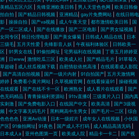
美精品五区六区
|
先锋亚洲欧美日韩
|
男人天堂色色网
|
欧美日韩偷
拍自拍
|
国产精品日韩视频
|
亚洲精品
|
gay片免费网站
|
在线日韩电
影
|
操操自拍
|
国产va视频
|
成人午夜天堂
|
都市激情欧美日韩
|
国
产一区二区成人
|
国产在线播放
|
国产二区电影
|
国产男女猛视频
|
女同专区
|
韩日伦理电影
|
国产美女爆菊
|
日韩成人精品在线
|
日本
三级毛
|
五月天性爱
|
先锋影音人妖
|
午夜福利体验区
|
日韩欧美一
区
|
91男女在线
|
91偷拍网址
|
宅男福利在线视频
|
丁香五月婷婷亚
洲
|
日www
|
激情吃瓜三区
|
欧美成人社
|
国产精品毛片
|
91草莓久
草超碰
|
成人丝瓜视频下载
|
自慰情欲依然高涨
|
在线观看成人影院
|
国产高清自拍视频
|
国产一级片内射
|
91自拍国产
|
五月天激情网
婷婷
|
免费看小黄片网站
|
久草视频官网
|
在线看操逼91
|
操碰视频
在线观看
|
国产在线不卡一区
|
欧洲熟女
|
成人看片在线观看
|
国产
色无码精品
|
青青操福利资源站
|
91tv直播0
|
三级黄片入口
|
国内真
实刺激
|
国产免费电影入口
|
在线国产中文
|
欧美高清
|
国产3级视
频
|
中文字幕无码毛片
|
黑料网高中生男女
|
国产毛片一二区
|
综合
色色色色
|
亚洲Av动漫
|
日本一级婬片
|
成年女人在线视频
|
小伙国
产区
|
91偷拍网址
|
91夜色
|
国产成人不打码
|
成人精品高清无码
|
日本成人a
|
亚州色图第一页
|
欧美成人院
|
精品卡一卡二
|
国产视