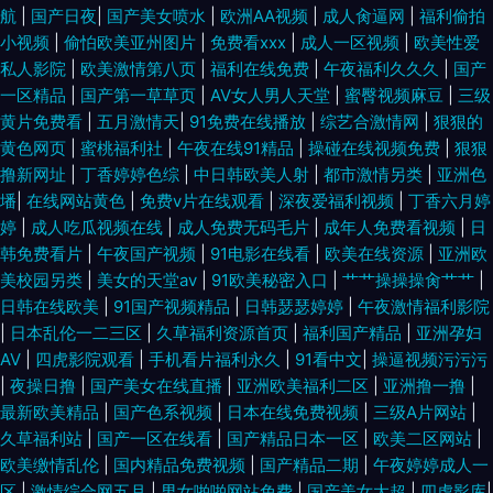
航
|
国产日夜
|
国产美女喷水
|
欧洲AA视频
|
成人肏逼网
|
福利偷拍
小视频
|
偷怕欧美亚州图片
|
免费看xxx
|
成人一区视频
|
欧美性爱
私人影院
|
欧美激情第八页
|
福利在线免费
|
午夜福利久久久
|
国产
一区精品
|
国产第一草草页
|
AV女人男人天堂
|
蜜臀视频麻豆
|
三级
黄片免费看
|
五月激情天
|
91免费在线播放
|
综艺合激情网
|
狠狠的
黄色网页
|
蜜桃福利社
|
午夜在线91精品
|
操碰在线视频免费
|
狠狠
撸新网址
|
丁香婷婷色综
|
中日韩欧美人射
|
都市激情另类
|
亚洲色
墦
|
在线网站黄色
|
免费v片在线观看
|
深夜爱福利视频
|
丁香六月婷
婷
|
成人吃瓜视频在线
|
成人免费无码毛片
|
成年人免费看视频
|
日
韩免费看片
|
午夜国产视频
|
91电影在线看
|
欧美在线资源
|
亚洲欧
美校园另类
|
美女的天堂av
|
91欧美秘密入口
|
艹艹操操操肏艹艹
|
日韩在线欧美
|
91国产视频精品
|
日韩瑟瑟婷婷
|
午夜激情福利影院
|
日本乱伦一二三区
|
久草福利资源首页
|
福利国产精品
|
亚洲孕妇
AV
|
四虎影院观看
|
手机看片福利永久
|
91看中文
|
操逼视频污污污
|
夜操日撸
|
国产美女在线直播
|
亚洲欧美福利二区
|
亚洲撸一撸
|
最新欧美精品
|
国产色系视频
|
日本在线免费视频
|
三级A片网站
|
久草福利站
|
国产一区在线看
|
国产精品日本一区
|
欧美二区网站
|
欧美缴情乱伦
|
国内精品免费视频
|
国产精品二期
|
午夜婷婷成人一
区
|
激情综合网五月
|
男女啪啪网站免费
|
国产美女大超
|
四虎影库
|