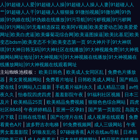
人|91超碰人人爱|91超碰人人操|91超碰人人操人人妻|91超碰人人
91孕妇在线观看 91大神成人电影 jk白丝被射 97超碰在线网站 91另类色图 91
艹|91超碰人人干|91超碰人人狠狠操
91微拍视频|91微拍网|91伪
娘|91伪娘在线|91伪娘在线播放|91污导航|91污秽视频|91污秽网
巨炮免费福利 在线天堂资源亚洲 中文AⅤ在线 在线AV视频网站 伊人成人影片
站|91污网站|91无毒精选探花
欧美阿V视频|欧美爱爱动态|欧美爱爱
网址|欧美白虎逼|欧美爆菊花综合网|欧美逼图操逼|欧美比基尼|欧美
变态bdsm|欧美变态不卡|欧美变态第一页
91大神片子|91大神琪
午夜黄色精选 无码流出苍井空 三级性爱网 日韩精品影视 日本操逼逼 欧美日
琪|91大神日韩无码|91大神社区在线播放|91大神视频免费|91大神视
频网站网址地址|91大神视频污|91大神视频在线播放|91大神视频在
韩视频 欧美成人超碰不卡 欧美国产视频 美女福利导航 韩国AⅤ中文字幕 九一
线播放网站|91大神视频在线观看网址
主站蜘蛛池模板：
欧美日韩色
|
欧美成人女同区乱
|
免费色片播放
视频操逼网站 九一导航 午夜黄色影院 婷婷色播网站 三级东京热 午夜欧美性
器
|
美女黄视频网站
|
免费看片地址
|
日韩欧美成人网址
|
国产精品
爱在线
|
91网站入口最新
|
手机看片福利永久
|
成人精品三级
|
av性
爱 偷拍偷窥婷婷视频 亚洲韩国无码 亚洲天堂午夜剧场 亚洲一区伪娘射精 亚
夜久久
|
怡春院四虎四虎
|
羞羞影院午夜
|
91福利社区视频
|
日本三
及片
|
欧美精品25页
|
欧美精品免费视频
|
狠狠色色综合网站
|
四虎
洲情色图网站 肏屄视频福利 不卡三级片 久久综合成人 久久爱88热 久久精品
社区8848
|
午夜婷婷精品
|
亚洲一区孕妇
|
国产第一页影院
|
岛国大
片下载
|
日韩在线导航
|
国产伦理片在线
|
成人视屏在线观看
|
免费
综合在线 九九综合色网 九九热66 狠狠日天天干 海角久9高清精品 老湿福利
看黄色A片
|
波多野吉衣电梯
|
91免费视频网
|
成人三级网站
|
午夜
男女羞羞影院
|
91狼友乱伦
|
97碰碰香蕉
|
A片在线au导航
|
日本韩
影院 久久精品久久精 老司机能看的av 麻豆性爱网 蜜桃久热久精品 美国性福
国欧美三级
|
成人午夜看片
|
日本在线视频网址
|
精品国产在线播放